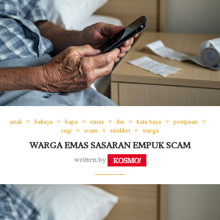
anak
bahaya
bapa
emas
ibu
Kata Saya
penipuan
rugi
scam
sindiket
warga
WARGA EMAS SASARAN EMPUK SCAM
written by