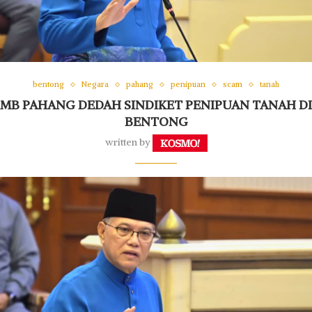
bentong
Negara
pahang
penipuan
scam
tanah
MB PAHANG DEDAH SINDIKET PENIPUAN TANAH DI
BENTONG
written by