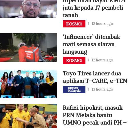
diperintah bayar RM1.4
juta kepada 17 pembeli
tanah
12 hours ago
‘Influencer’ ditembak
mati semasa siaran
langsung
12 hours ago
Toyo Tires lancer dua
aplikasi T-CARE, e-TEN
13 hours ago
Rafizi hipokrit, masuk
PRN Melaka bantu
UMNO pecah undi PH –