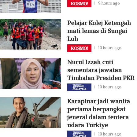
9 hours ago
Pelajar Kolej Ketengah
mati lemas di Sungai
Loh
10 hours ago
Nurul Izzah cuti
sementara jawatan
Timbalan Presiden PKR
10 hours ago
Karapinar jadi wanita
pertama berpangkat
jeneral dalam tentera
udara Turkiye
10 hours ago