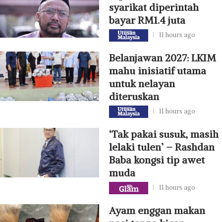
syarikat diperintah
bayar RM1.4 juta
11 hours ago
Belanjawan 2027: LKIM
mahu inisiatif utama
untuk nelayan
diteruskan
11 hours ago
‘Tak pakai susuk, masih
lelaki tulen’ – Rashdan
Baba kongsi tip awet
muda
11 hours ago
Ayam enggan makan