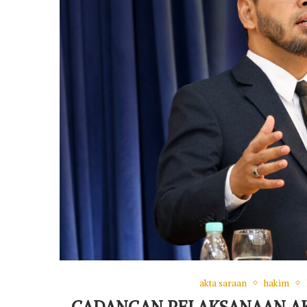
akta saraan
hakim
CADANGAN PELAKSANAAN AK