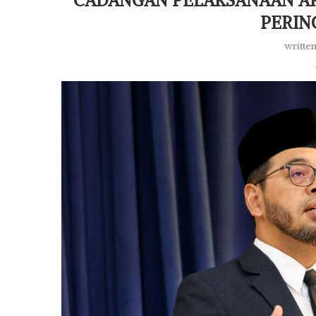
PERIN
writte