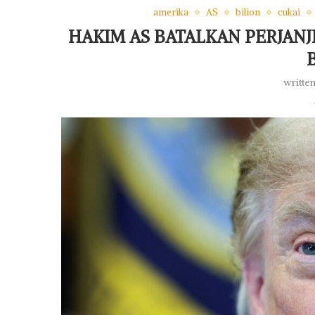
amerika
AS
bilion
cukai
HAKIM AS BATALKAN PERJANJ
writte