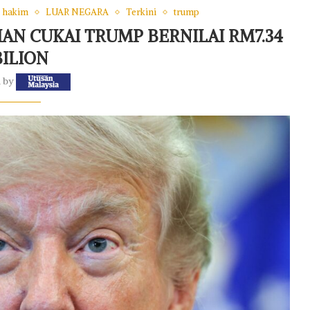
hakim
LUAR NEGARA
Terkini
trump
IAN CUKAI TRUMP BERNILAI RM7.34
BILION
n by