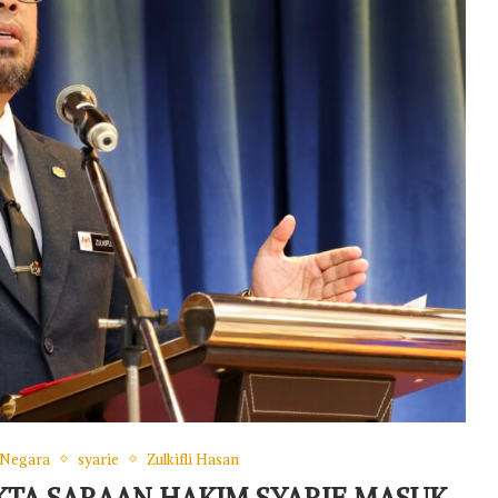
Negara
syarie
Zulkifli Hasan
TA SARAAN HAKIM SYARIE MASUK