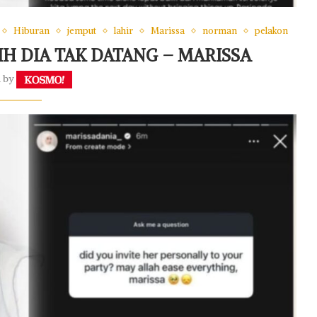
Hiburan
jemput
lahir
Marissa
norman
pelakon
IH DIA TAK DATANG – MARISSA
n by