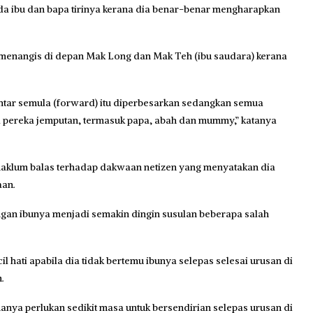
ada ibu dan bapa tirinya kerana dia benar-benar mengharapkan
nangis di depan Mak Long dan Mak Teh (ibu saudara) kerana
ntar semula (forward) itu diperbesarkan sedangkan semua
pereka jemputan, termasuk papa, abah dan mummy,” katanya
maklum balas terhadap dakwaan netizen yang menyatakan dia
aan.
an ibunya menjadi semakin dingin susulan beberapa salah
l hati apabila dia tidak bertemu ibunya selepas selesai urusan di
.
anya perlukan sedikit masa untuk bersendirian selepas urusan di