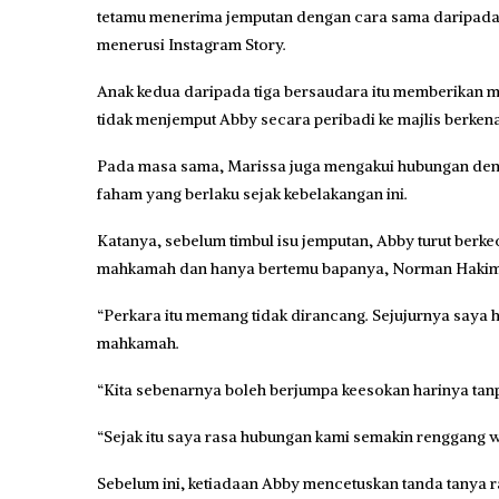
tetamu menerima jemputan dengan cara sama daripada 
menerusi Instagram Story.
Anak kedua daripada tiga bersaudara itu memberikan 
tidak menjemput Abby secara peribadi ke majlis berken
Pada masa sama, Marissa juga mengakui hubungan deng
faham yang berlaku sejak kebelakangan ini.
Katanya, sebelum timbul isu jemputan, Abby turut berkeci
mahkamah dan hanya bertemu bapanya, Norman Hakim
“Perkara itu memang tidak dirancang. Sejujurnya saya h
mahkamah.
“Kita sebenarnya boleh berjumpa keesokan harinya tanpa
“Sejak itu saya rasa hubungan kami semakin renggang wa
Sebelum ini, ketiadaan Abby mencetuskan tanda tanya r