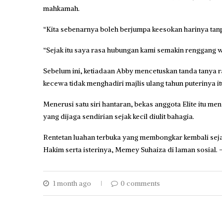
mahkamah.
“Kita sebenarnya boleh berjumpa keesokan harinya tanpa
“Sejak itu saya rasa hubungan kami semakin renggang wa
Sebelum ini, ketiadaan Abby mencetuskan tanda tanya r
kecewa tidak menghadiri majlis ulang tahun puterinya it
Menerusi satu siri hantaran, bekas anggota Elite itu m
yang dijaga sendirian sejak kecil diulit bahagia.
Rentetan luahan terbuka yang membongkar kembali seja
Hakim serta isterinya, Memey Suhaiza di laman sosial
1 month ago
0 comments