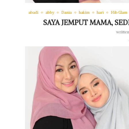
abadi
abby
Dania
hakim
hari
Hib Glam
SAYA JEMPUT MAMA, SED
writte