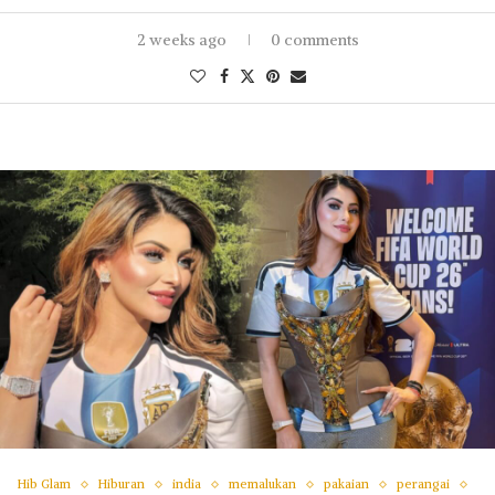
2 weeks ago
0 comments
Hib Glam
Hiburan
india
memalukan
pakaian
perangai