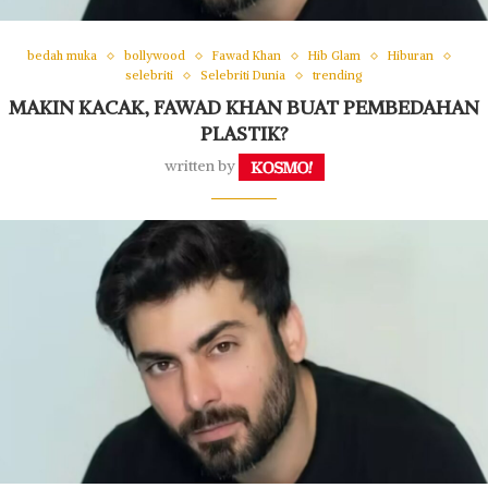
bedah muka
bollywood
Fawad Khan
Hib Glam
Hiburan
selebriti
Selebriti Dunia
trending
MAKIN KACAK, FAWAD KHAN BUAT PEMBEDAHAN
PLASTIK?
written by