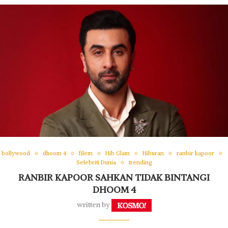
bollywood
dhoom 4
filem
Hib Glam
Hiburan
ranbir kapoor
Selebriti Dunia
trending
RANBIR KAPOOR SAHKAN TIDAK BINTANGI
DHOOM 4
written by