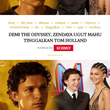
demi
Hib Glam
Hiburan
Holland
mahu
Odyssey
Selebriti Dunia
the
Tinggalkan
Tom
ugut
Zendaya
DEMI THE ODYSSEY, ZENDAYA UGUT MAHU
TINGGALKAN TOM HOLLAND
written by