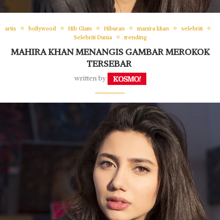
artis
bollywood
Hib Glam
Hiburan
manira khan
selebriti
Selebriti Dunia
trending
MAHIRA KHAN MENANGIS GAMBAR MEROKOK
TERSEBAR
written by