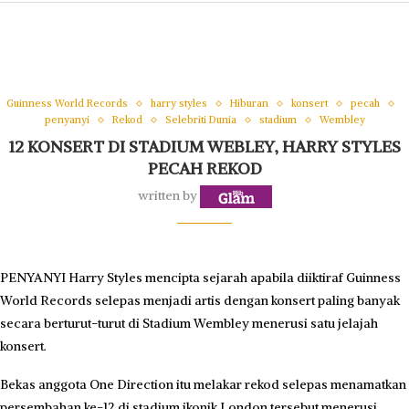
Guinness World Records
harry styles
Hiburan
konsert
pecah
penyanyi
Rekod
Selebriti Dunia
stadium
Wembley
12 KONSERT DI STADIUM WEBLEY, HARRY STYLES
PECAH REKOD
written by
PENYANYI Harry Styles mencipta sejarah apabila diiktiraf Guinness
World Records selepas menjadi artis dengan konsert paling banyak
secara berturut-turut di Stadium Wembley menerusi satu jelajah
konsert.
Bekas anggota One Direction itu melakar rekod selepas menamatkan
persembahan ke-12 di stadium ikonik London tersebut menerusi