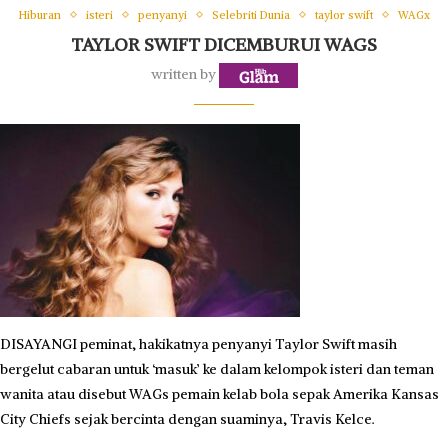
Hiburan
isteri
penyanyi
Selebriti Dunia
taylor swift
WAGx
TAYLOR SWIFT DICEMBURUI WAGS
written by
DISAYANGI peminat, hakikatnya penyanyi Taylor Swift masih
bergelut cabaran untuk ‘masuk’ ke dalam kelompok isteri dan teman
wanita atau disebut WAGs pemain kelab bola sepak Amerika Kansas
City Chiefs sejak bercinta dengan suaminya, Travis Kelce.