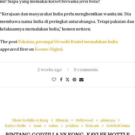
ini? Siapa yang memakai korset bersama jersi bola?
“Kerajaan dan masyarakat India perlu menghentikan wanita ini. Dia
membawa nama India di peringkat antarabangsa. Tetapi pakaian dan
kelakuannya memalukan India,” komen netizen.
The post
Pakaian, perangai Urvashi Rautel memalukan India
appeared first on
Kosmo Digital
.
2 weeks ago
0 comments
Filem Godzilla vs Kong
Hiburan
Hollywood
jalanraya
Kaylee Hottle
maut
nahas
pelakon
Rencam
Selebriti Dunia
BINTANG GODZILLA VS KONG, KAYLEE HOTTLE