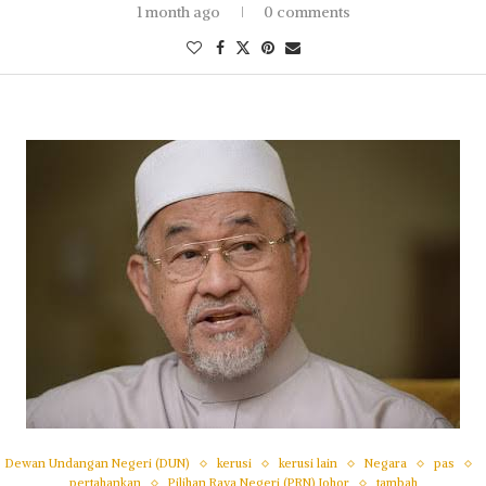
1 month ago
0 comments
Dewan Undangan Negeri (DUN)
kerusi
kerusi lain
Negara
pas
pertahankan
Pilihan Raya Negeri (PRN) Johor
tambah