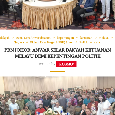
dakyah
Datuk Seri Anwar Ibrahim
kepentingan
ketuanan
melayu
Negara
Pilihan Raya Negeri (PRN) Johor
Politik
selar
PRN JOHOR: ANWAR SELAR DAKYAH KETUANAN
MELAYU DEMI KEPENTINGAN POLITIK
written by