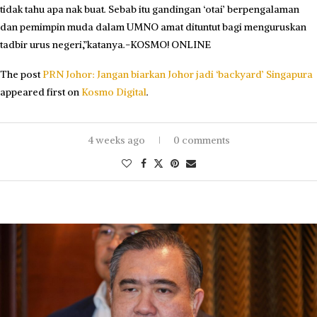
tidak tahu apa nak buat. Sebab itu gandingan ‘otai’ berpengalaman
dan pemimpin muda dalam UMNO amat dituntut bagi menguruskan
tadbir urus negeri,”katanya.-KOSMO! ONLINE
The post
PRN Johor: Jangan biarkan Johor jadi ‘backyard’ Singapura
appeared first on
Kosmo Digital
.
4 weeks ago
0 comments