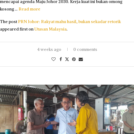
mencapai agenda Maju Johor 2030. Kerja kuat ini bukan omong
kosong …
Read more
The post
PRN Johor: Rakyat mahu hasil, bukan sekadar retorik
appeared first on
Utusan Malaysia
.
4 weeks ago
0 comments