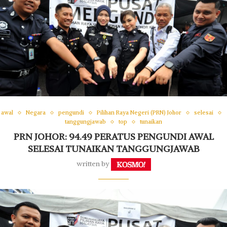
awal
Negara
pengundi
Pilihan Raya Negeri (PRN) Johor
selesai
tanggungjawab
top
tunaikan
PRN JOHOR: 94.49 PERATUS PENGUNDI AWAL
SELESAI TUNAIKAN TANGGUNGJAWAB
written by