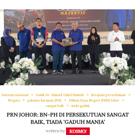
barisan nasional
Datuk Dr. Ahmad Zahid Hamidi
kerajaan persekutuan
Negara
pakatan harapan (PH)
Pilihan Raya Negeri (PRN) Johor
sangat baik
tiada gaduh
PRN JOHOR: BN-PH DI PERSEKUTUAN SANGAT
BAIK, TIADA ‘GADUH MANJA’
written by