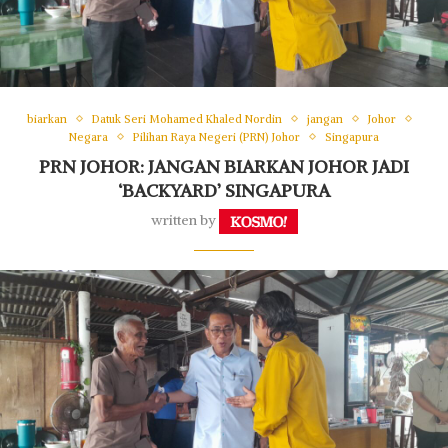
biarkan
Datuk Seri Mohamed Khaled Nordin
jangan
Johor
Negara
Pilihan Raya Negeri (PRN) Johor
Singapura
PRN JOHOR: JANGAN BIARKAN JOHOR JADI
‘BACKYARD’ SINGAPURA
written by