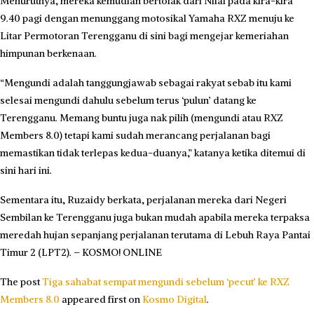
Menurutnya, mereka kemudian bertolak dari Nilai pada kira-kira
9.40 pagi dengan menunggang motosikal Yamaha RXZ menuju ke
Litar Permotoran Terengganu di sini bagi mengejar kemeriahan
himpunan berkenaan.
“Mengundi adalah tanggungjawab sebagai rakyat sebab itu kami
selesai mengundi dahulu sebelum terus ‘pulun’ datang ke
Terengganu. Memang buntu juga nak pilih (mengundi atau RXZ
Members 8.0) tetapi kami sudah merancang perjalanan bagi
memastikan tidak terlepas kedua-duanya,” katanya ketika ditemui di
sini hari ini.
Sementara itu, Ruzaidy berkata, perjalanan mereka dari Negeri
Sembilan ke Terengganu juga bukan mudah apabila mereka terpaksa
meredah hujan sepanjang perjalanan terutama di Lebuh Raya Pantai
Timur 2 (LPT2). – KOSMO! ONLINE
The post
Tiga sahabat sempat mengundi sebelum ‘pecut’ ke RXZ
Members 8.0
appeared first on
Kosmo Digital
.