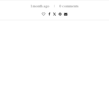
1 month ago
0 comments
Recent Posts
Festival Padang Besar promosi warisan kebudayaan, perkukuh
perpaduan
Lebih baik saya kumpul aset, beli emas – Anna Jobling
‘Aliff paling hampir dengan watak kami bayangkan’
Momentum kebangkitan BN mampu berterusan di Perlis