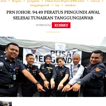
awal
Negara
pengundi
Pilihan Raya Negeri (PRN) Johor
selesai
tanggungjawab
top
tunaikan
PRN JOHOR: 94.49 PERATUS PENGUNDI AWAL
SELESAI TUNAIKAN TANGGUNGJAWAB
written by