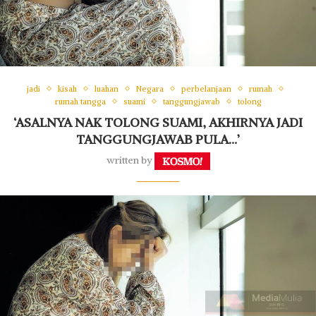
jadi
kisah
luahan
Negara
perbelanjaan
rumah
rumah tangga
suami
tanggungjawab
tolong
‘ASALNYA NAK TOLONG SUAMI, AKHIRNYA JADI
TANGGUNGJAWAB PULA…’
written by