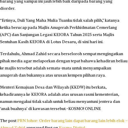
barang yang sampai ini jauh lebih baik daripada barang yang
diorder.
“Ertinya, Duli Yang Maha Mulia Tuanku tidak salah pilih,” katanya
ketika berucap pada Majlis Anugerah Perkhidmatan Cemerlang
(APC) dan Sanjungan Legasi KEJORA Tahun 2025 serta Majlis
Sentuhan Kasih KEJORA di Lotus Desaru, di sini hari ini.
Terdahulu, Ahmad Zahid secara berseloroh sempat mengingatkan
pihak media agar melaporkan dengan tepat bahawa kehadiran beliau
ke majlis tersebut adalah semata-mata untuk menyampaikan
anugerah dan bukannya atas urusan kempen pilihan raya.
​Menteri Kemajuan Desa dan Wilayah (KKDW) itu berkata,
kehadirannya ke KEJORA adalah atas urusan rasmi kementerian,
namun mengakui tidak salah untuk beliau menyantuni jentera dan
‘anak buahnya’ di kawasan tersebut.-KOSMO! ONLINE
The post
PRN Johor: Order barang lain dapat barang lain lebih elok –
Ahmad Zahid
appeared first on
Kosmo Digital
.