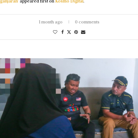
ganjaran’
appeared first on
Kosmo Digital
.
1 month ago
0 comments