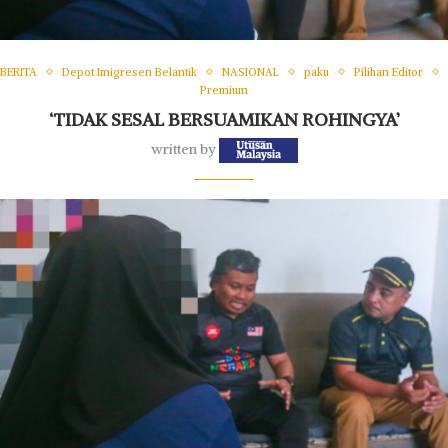
BERITA
Depot Imigre­sen Belantik
NASIONAL
paku
Pilihan Editor
Premium
‘TIDAK SESAL BERSUAMIKAN ROHINGYA’
written by