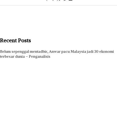
Recent Posts
Belum sepenggal mentadbir, Anwar pacu Malaysia jadi 30 ekonomi
terbesar dunia – Penganalisis
Dua beradik martabat warisan Mesir dalam jenama mewah
Speedy Tigers mudah faham taktikal Carolan
Bagasi disangka bawa bahan letupan, dadah hanya berisi peralatan
peribadi
‘Tidak wujud istilah Ernie Zakri lama atau baharu’