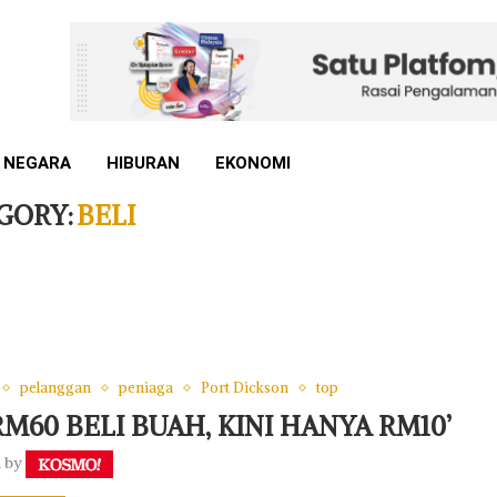
 NEGARA
HIBURAN
EKONOMI
GORY:
BELI
pelanggan
peniaga
Port Dickson
top
M60 BELI BUAH, KINI HANYA RM10’
n by