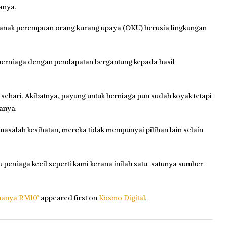
anya.
anak perempuan orang kurang upaya (OKU) berusia lingkungan
 berniaga dengan pendapatan bergantung kepada hasil
hari. Akibatnya, payung untuk berniaga pun sudah koyak tetapi
anya.
salah kesihatan, mereka tidak mempunyai pilihan lain selain
eniaga kecil seperti kami kerana inilah satu-satunya sumber
 hanya RM10’
appeared first on
Kosmo Digital
.