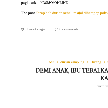
pagi esok. – KOSMO! ONLINE
The post
Kerap beli durian sebelum ajal dihempap poko
3 weeks ago
0 comments
beli
durian kampung
Hutang
DEMI ANAK, IBU TEBALK
K
writte