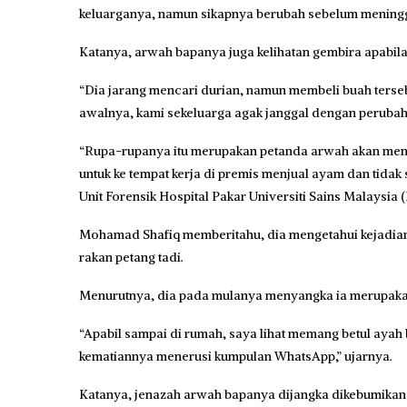
keluarganya, namun sikapnya berubah sebelum meningg
Katanya, arwah bapanya juga kelihatan gembira apabil
“Dia jarang mencari durian, namun membeli buah terseb
awalnya, kami sekeluarga agak janggal dengan perubaha
“Rupa-rupanya itu merupakan petanda arwah akan mening
untuk ke tempat kerja di premis menjual ayam dan tidak
Unit Forensik Hospital Pakar Universiti Sains Malaysia 
Mohamad Shafiq memberitahu, dia mengetahui kejadia
rakan petang tadi.
Menurutnya, dia pada mulanya menyangka ia merupakan
“Apabil sampai di rumah, saya lihat memang betul aya
kematiannya menerusi kumpulan WhatsApp,” ujarnya.
Katanya, jenazah arwah bapanya dijangka dikebumikan