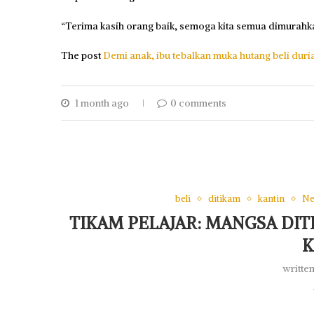
“Terima kasih orang baik, semoga kita semua dimurahk
The post
Demi anak, ibu tebalkan muka hutang beli dur
1 month ago
0 comments
beli
ditikam
kantin
Ne
TIKAM PELAJAR: MANGSA DITI
K
writte