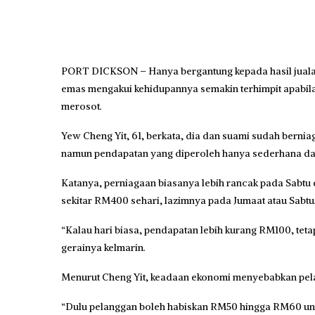
PORT DICKSON – Hanya bergantung kepada hasil juala
emas me­ngakui kehidupannya semakin terhimpit apabila
merosot.
Yew Cheng Yit, 61, berkata, dia dan suami sudah berniag
namun pendapatan yang diperoleh hanya sederhana dan
Katanya, perniagaan biasa­nya lebih rancak pada Sabtu
sekitar RM400 sehari, lazimnya pada Jumaat atau Sabtu
“Kalau hari biasa, pendapatan lebih kurang RM100, tetapi
gerainya kelmarin.
Menurut Cheng Yit, keadaan ekonomi menyebabkan pelang
“Dulu pelanggan boleh habiskan RM50 hingga RM60 untuk