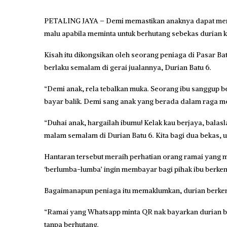
PETALING JAYA – Demi memastikan anaknya dapat meni
malu apabila meminta untuk berhutang sebekas durian
Kisah itu dikongsikan oleh seorang peniaga di Pasar Ba
berlaku semalam di gerai jualannya, Durian Batu 6.
“Demi anak, rela tebalkan muka. Seorang ibu sanggup be
bayar balik. Demi sang anak yang berada dalam raga mo
“Duhai anak, hargailah ibumu! Kelak kau berjaya, balas
malam semalam di Durian Batu 6. Kita bagi dua bekas, uc
Hantaran tersebut meraih perhatian orang ramai yang m
‘berlumba-lumba’ ingin membayar bagi pihak ibu berke
Bagaimanapun peniaga itu memaklumkan, durian berkena
“Ramai yang Whatsapp minta QR nak bayarkan durian be
tanpa berhutang.