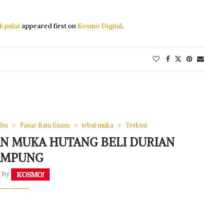
k pulai
appeared first on
Kosmo Digital
.
ibu
Pasar Batu Enam
tebal muka
Terkini
AN MUKA HUTANG BELI DURIAN
AMPUNG
n by