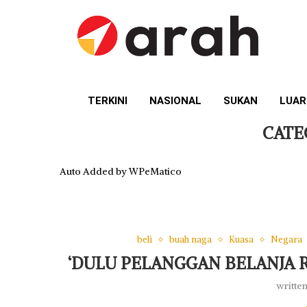
TERKINI
NASIONAL
SUKAN
LUAR
CATE
Auto Added by WPeMatico
beli
buah naga
Kuasa
Negara
‘DULU PELANGGAN BELANJA R
writte