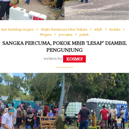
hari landskap negara
Majlis Bandaraya Johor Baharu
mbjb
melaka
Negara
percuma
pokok
SANGKA PERCUMA, POKOK MBJB ‘LESAP’ DIAMBIL
PENGUNJUNG
written by