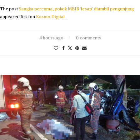
The post
Sangka percuma, pokok MBJB ‘lesap’ diambil pengunjung
appeared first on
Kosmo Digital
.
4 hours ago
0 comments