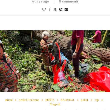
4 days ago
0 comments
4maut
Artikel Percuma
BERITA
NASIONAL
pokok
top
Tragedi