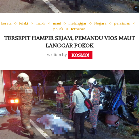
kereta
lelaki
mardi
maut
melanggar
Negara
persiaran
pokok
terbabas
TERSEPIT HAMPIR SEJAM, PEMANDU VIOS MAUT
LANGGAR POKOK
written by