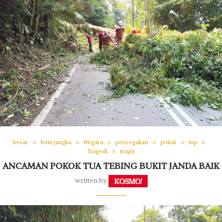
besar
bom jangka
Negara
pencegahan
pokok
top
Tragedi
tragis
ANCAMAN POKOK TUA TEBING BUKIT JANDA BAIK
written by