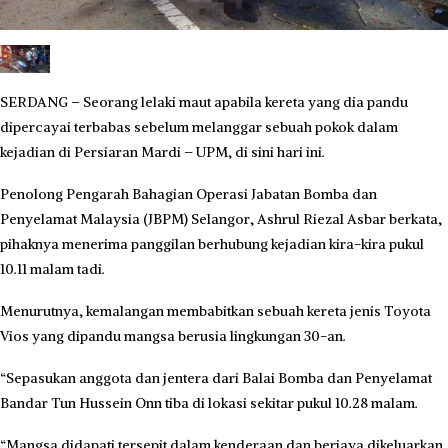
SERDANG – Seorang lelaki maut apabila kereta yang dia pandu
dipercayai terbabas sebelum melanggar sebuah pokok dalam
kejadian di Persiaran Mardi – UPM, di sini hari ini.
Penolong Pengarah Bahagian Operasi Jabatan Bomba dan
Penyelamat Malaysia (JBPM) Selangor, Ashrul Riezal Asbar berkata,
pihaknya menerima panggilan berhubung kejadian kira-kira pukul
10.11 malam tadi.
Menurutnya, kemalangan membabitkan sebuah kereta jenis Toyota
Vios yang dipandu mangsa berusia lingkungan 30-an.
“Sepasukan anggota dan jentera dari Balai Bomba dan Penyelamat
Bandar Tun Hussein Onn tiba di lokasi sekitar pukul 10.28 malam.
“Mangsa didapati tersepit dalam kenderaan dan berjaya dikeluarkan