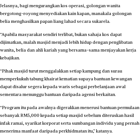
Jelasnya, bagi mengurangkan kos operasi, golongan wanita
bergotong-royong menyediakan kain kapan, manakala golongan
belia menghasilkan papan liang lahad secara sukarela.
“Apabila masyarakat sendiri terlibat, bukan sahaja kos dapat
dijimatkan, malah masjid menjadi lebih hidup dengan pengli­batan
wanita, belia dan ahli kariah yang bersama-sama menjayakan kerja
kebajikan.
“Pihak masjid turut mengga­lakkan setiap kampung dan surau
memperkukuh tabung khairat kematian supaya bantuan kewangan
dapat disalur segera kepada waris sebagai perbelanjaan awal
sementara menunggu bantuan daripada agensi berkaitan.
“Program itu pada awalnya digerakkan menerusi bantuan permulaan
sebanyak RM5,000 kepada setiap masjid sebelum diteruskan hasil
infak ramai, syarikat korporat serta sumba­ngan individu yang pernah
me­nerima manfaat daripada per­khidmatan itu,” katanya.