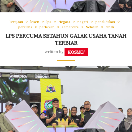
kerajaan
lesen
lps
Negara
negeri
pendudukan
percuma
pertanian
sementara
Setahun
tanah
LPS PERCUMA SETAHUN GALAK USAHA TANAH
TERBIAR
written by