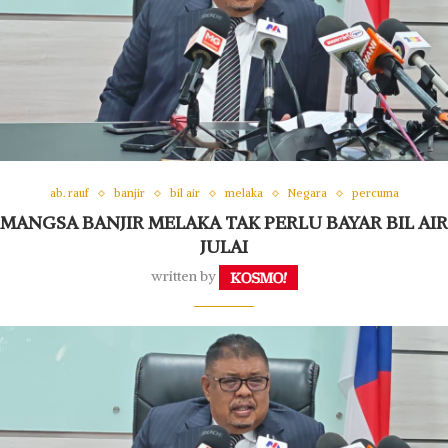
ab. rauf
banjir
bil air
melaka
Negara
percuma
MANGSA BANJIR MELAKA TAK PERLU BAYAR BIL AIR
JULAI
written by