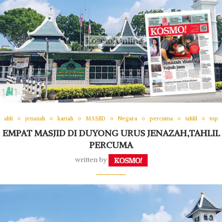
ahli
jenazah
kariah
MASJID
Negara
percuma
tahlil
top
EMPAT MASJID DI DUYONG URUS JENAZAH,TAHLIL
PERCUMA
written by