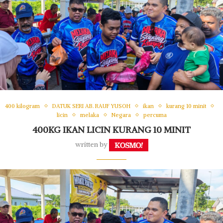
400 kilogram
DATUK SERI AB. RAUF YUSOH
ikan
kurang 10 minit
licin
melaka
Negara
percuma
400KG IKAN LICIN KURANG 10 MINIT
written by