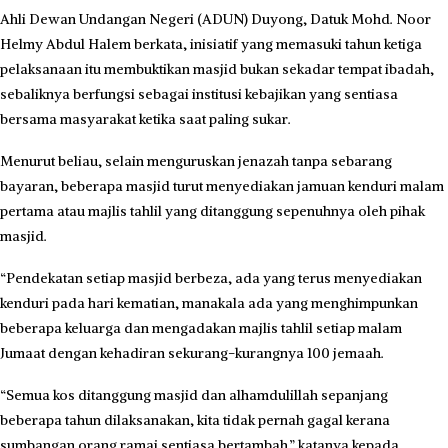
Ahli Dewan Undangan Negeri (ADUN) Duyong, Datuk Mohd. Noor
Helmy Abdul Halem berkata, inisiatif yang memasuki tahun ketiga
pelaksanaan itu membuktikan masjid bukan sekadar tempat ibadah,
sebaliknya berfungsi sebagai institusi kebajikan yang sentiasa
bersama masyarakat ketika saat paling sukar.
Menurut beliau, selain menguruskan jenazah tanpa sebarang
bayaran, beberapa masjid turut menyediakan jamuan kenduri malam
pertama atau majlis tahlil yang ditanggung sepenuhnya oleh pihak
masjid.
“Pendekatan setiap masjid berbeza, ada yang terus menyediakan
kenduri pada hari kematian, manakala ada yang menghimpunkan
beberapa keluarga dan mengadakan majlis tahlil setiap malam
Jumaat dengan kehadiran sekurang-kurangnya 100 jemaah.
“Semua kos ditanggung masjid dan alhamdulillah sepanjang
beberapa tahun dilaksanakan, kita tidak pernah gagal kerana
sumbangan orang ramai sentiasa bertambah,” katanya kepada