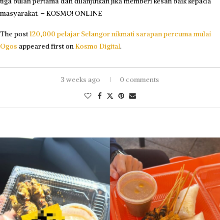
tiga bulan pertama dan dilanjutkan jika memberi kesan baik kepada
masyarakat. – KOSMO! ONLINE
The post
120,000 pelajar Selangor nikmati sarapan percuma mulai
Ogos
appeared first on
Kosmo Digital
.
3 weeks ago
0 comments