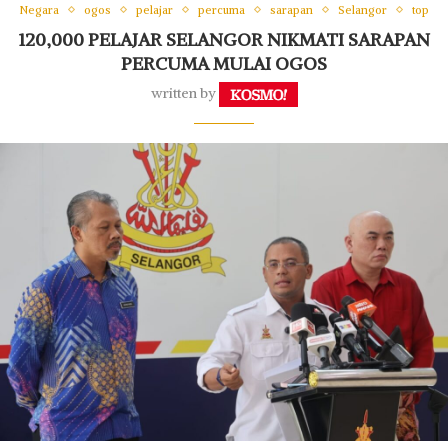
Negara
ogos
pelajar
percuma
sarapan
Selangor
top
120,000 PELAJAR SELANGOR NIKMATI SARAPAN
PERCUMA MULAI OGOS
written by