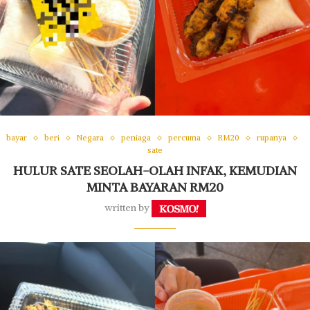
bayar
beri
Negara
peniaga
percuma
RM20
rupanya
sate
HULUR SATE SEOLAH-OLAH INFAK, KEMUDIAN
MINTA BAYARAN RM20
written by