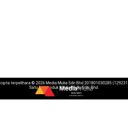
 cipta terpelihara © 2026 Media Mulia Sdn Bhd 201801030285 (129231
Satu lagi produk Media Mulia Sdn. Bhd.