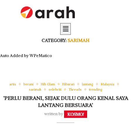
CATEGORY:
SARIMAH
Auto Added by WPeMatico
artis
berani
Hib Glam
Hiburan
lantang
Malaysia
sarimah
selebriti
Threads
trending
‘PERLU BERANI, SEJAK DULU ORANG KENAL SAYA
LANTANG BERSUARA’
written by