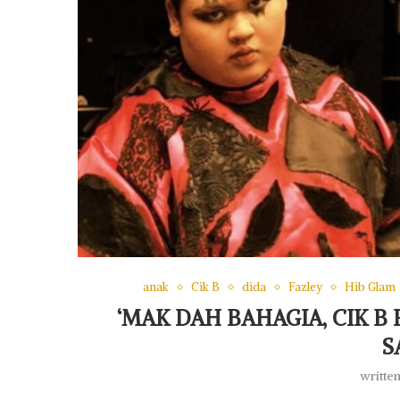
anak
Cik B
dida
Fazley
Hib Glam
‘MAK DAH BAHAGIA, CIK B
S
writte