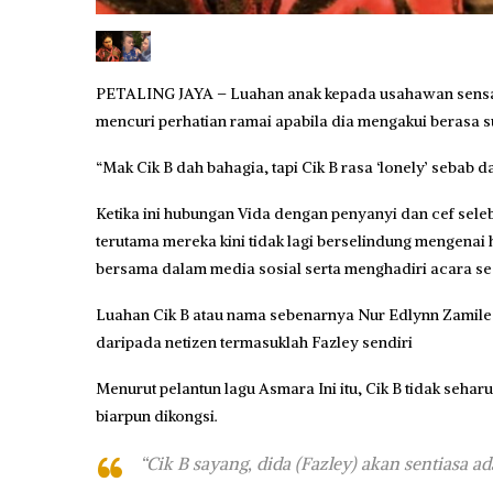
PETALING JAYA – Luahan anak kepada usahawan sensasi,
mencuri perhatian ramai apabila dia mengakui berasa 
“Mak Cik B dah bahagia, tapi Cik B rasa ‘lonely’ sebab da
Ketika ini hubungan Vida dengan penyanyi dan cef sele
terutama mereka kini tidak lagi berselindung mengenai
bersama dalam media sosial serta menghadiri acara se
Luahan Cik B atau nama sebenarnya Nur Edlynn Zamile
daripada netizen termasuklah Fazley sendiri
Menurut pelantun lagu Asmara Ini itu, Cik B tidak sehar
biarpun dikongsi.
“Cik B sayang, dida (Fazley) akan sentiasa ad