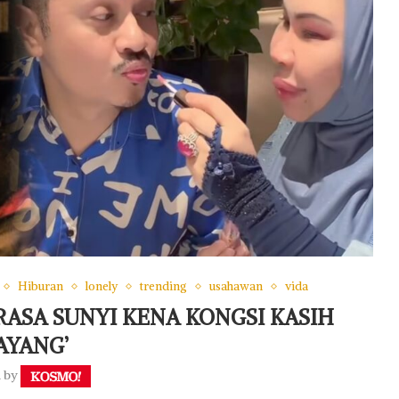
Hiburan
lonely
trending
usahawan
vida
 RASA SUNYI KENA KONGSI KASIH
AYANG’
n by