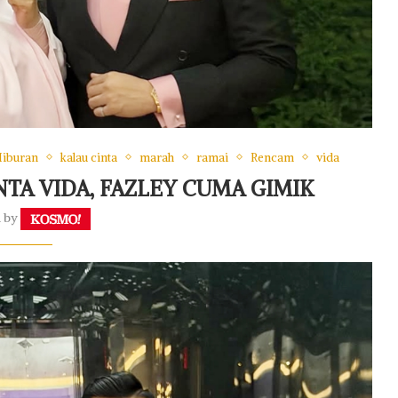
iburan
kalau cinta
marah
ramai
Rencam
vida
TA VIDA, FAZLEY CUMA GIMIK
n by