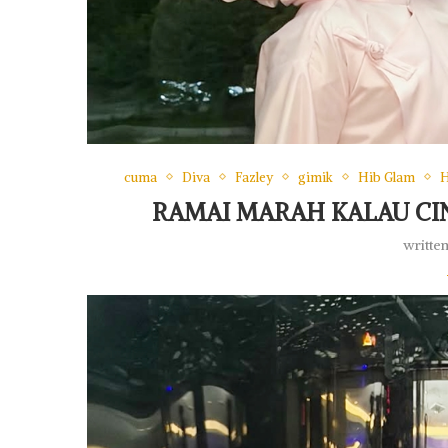
cuma
Diva
Fazley
gimik
Hib Glam
H
RAMAI MARAH KALAU CIN
writte