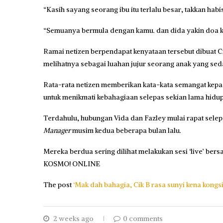
“Kasih sayang seorang ibu itu terlalu besar, takkan ha
“Semuanya bermula dengan kamu. dan dida yakin doa kam
Ramai netizen berpendapat kenyataan tersebut dibuat C
melihatnya sebagai luahan jujur seorang anak yang se
Rata-rata netizen memberikan kata-kata semangat kep
untuk menikmati kebahagiaan selepas sekian lama hidup t
Terdahulu, hubungan Vida dan Fazley mulai rapat sele
Manager
musim kedua beberapa bulan lalu.
Mereka berdua sering dilihat melakukan sesi ‘live’ ber
KOSMO! ONLINE
The post
‘Mak dah bahagia, Cik B rasa sunyi kena kongsi
2 weeks ago
0 comments