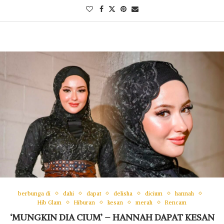
berbunga di
dahi
dapat
delisha
dicium
hannah
Hib Glam
Hiburan
kesan
merah
Rencam
‘MUNGKIN DIA CIUM’ – HANNAH DAPAT KESAN