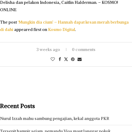
Delisha dan pelakon Indonesia, Caitlin Halderman. – KOSMO!
ONLINE
The post
‘Mungkin dia cium’ – Hannah dapat kesan merah berbunga
di dahi
appeared first on
Kosmo Digital
.
3 weeks ago
0 comments
Recent Posts
Nurul Izzah mahu sambung pengajian, kekal anggota PKR
Tersepit hampir sejam, pemandu Vios maut langgar pokok