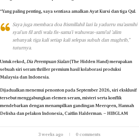
“Yang paling penting, saya sentiasa amalkan Ayat Kursi dan tiga Qul.
Saya juga membaca doa Bismillahil lazi la yadurru ma’asmihi
syai’un fil ardi wala fis-sama’i wahuwas-sami’ul ’alim
sebanyak tiga kali setiap kali selepas subuh dan maghrib,”
tuturnya.
Untuk rekod,
Dia Perempuan Sialan
(The Hidden Hand) merupakan
sebuah siri seram thriller premium hasil kolaborasi produksi
Malaysia dan Indonesia.
Dijadualkan menemui penonton pada September 2026, siri eksklusif
tersebut menggabungkan elemen seram, misteri serta konflik
mendebarkan dengan menampilkan gandingan Meerqeen, Hannah
Delisha dan pelakon Indonesia, Caitlin Halderman. – HIBGLAM
3 weeks ago
0 comments