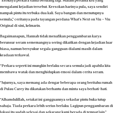
“Esoknya perkara sama berulang lagi. Malam pertama kru yang
mengalami kejadian tersebut. Keesokan harinya pula, saya sendiri
nampak pintu itu terbuka dua kali. Saya bangun dan menutupnya
semula,” ceritanya pada tayangan perdana What’s Next on Viu – Viu
Original di sini, kelmarin.
Bagaimanapun, Hannah tidak menafikan penggambaran karya
berunsur seram sememangnya sering dikaitkan dengan kejadian luar
biasa, namun bersyukur segala gangguan dialami masih dalam
keadaan terkawal.
“Perkara seperti ini mungkin berlaku secara semula jadi apabila kita
membawa watak dan menghidupkan emosi dalam cerita seram.
“Jujurnya, saya memang ada dengar beberapa orang beritahu rumah
di Pulau Carey itu dikatakan berhantu dan minta saya berhati-hati.
“Alhamdulillah, setakat ini gangguannya sekadar pintu buka tutup
sahaja. Tiada perkara lebih serius berlaku. Lagipun penggambaran di
lokasi itu sudah selesai dan sekarang kami berada di tempat lain,”