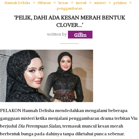
Hannah Delisha
Hiburan
kesan
merah
misteri
pelakon
penggambaran
‘PELIK, DAHI ADA KESAN MERAH BENTUK
CLOVER…’
written by
PELAKON Hannah Delisha mendedahkan mengalami beberapa
gangguan misteri ketika menjalani penggambaran drama terbitan Viu
berjudul
Dia Perempuan Sialan
, termasuk muncul kesan merah
berbentuk bunga pada dahinya tanpa diketahui punca sebenar.