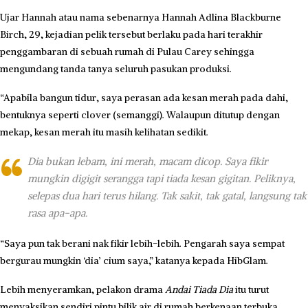
Ujar Hannah atau nama sebenarnya Hannah Adlina Blackburne
Birch, 29, kejadian pelik tersebut berlaku pada hari terakhir
penggambaran di sebuah rumah di Pulau Carey sehingga
mengundang tanda tanya seluruh pasukan produksi.
“Apabila bangun tidur, saya perasan ada kesan merah pada dahi,
bentuknya seperti clover (semanggi). Walaupun ditutup dengan
mekap, kesan merah itu masih kelihatan sedikit.
Dia bukan lebam, ini merah, macam dicop. Saya fikir
mungkin digigit serangga tapi tiada kesan gigitan. Peliknya,
selepas dua hari terus hilang. Tak sakit, tak gatal, langsung tak
rasa apa-apa.
“Saya pun tak berani nak fikir lebih-lebih. Pengarah saya sempat
bergurau mungkin ‘dia’ cium saya,” katanya kepada HibGlam.
Lebih menyeramkan, pelakon drama
Andai Tiada Dia
itu turut
menyaksikan sendiri pintu bilik air di rumah berkenaan terbuka