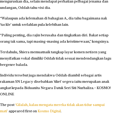
menguruskan dia, selain mendapat perhatian pelbagai jenama dan
undangan, Oddah tahu visi dia.
“Walaupun ada kelemahan di bahagian A, dia tahu bagaimana nak
‘tackle’ untuk serlahlan pula kelebihan lain.
“Paling penting, dia rajin berusaha dan tingkatkan diri. Bakat setiap
orang tak sama, tapi masing-masing ada keistimewaan,” kongsinya.
Terdahulu, Shiera memuatnaik tangkap layar komen netizen yang
menyifatkan vokal dimiliki Oddah tidak sesuai mendendangkan lagu
bergenre balada.
Individu tersebut juga mendakwa Oddah diambil sebagai artis
rakaman SN Legacy disebabkan ‘tiket’ segera iaitu merupakan anak
angkat kepada Biduanita Negara Datuk Seri Siti Nurhaliza.- KOSMO!
ONLINE
The post
‘Gilalah, kalau mengata mereka tidak akan tidur sampai
mati’
appeared first on
Kosmo Digital
.