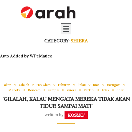
CATEGORY:
SHIERA
Auto Added by WPeMatico
akan
Gilalah
Hib Glam
Hiburan
kalau
mati
mengata
Mereka
Rencam
sampai
shiera
Terkini
tidak
tidur
‘GILALAH, KALAU MENGATA MEREKA TIDAK AKAN
TIDUR SAMPAI MATI’
written by