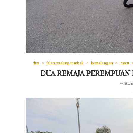
dua
jalan padang tembak
kemalangan
maut
DUA REMAJA PEREMPUAN 
writte