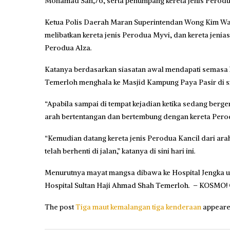
Mohamad Sah,76, serta penumpang kereta jenis Perodu
Ketua Polis Daerah Maran Superintendan Wong Kim Wai b
melibatkan kereta jenis Perodua Myvi, dan kereta jenia
Perodua Alza.
Katanya berdasarkan siasatan awal mendapati semasa k
Temerloh menghala ke Masjid Kampung Paya Pasir di si
“Apabila sampai di tempat kejadian ketika sedang berger
arah bertentangan dan bertembung dengan kereta Pero
“Kemudian datang kereta jenis Perodua Kancil dari ara
telah berhenti di jalan,” katanya di sini hari ini.
Menurutnya mayat mangsa dibawa ke Hospital Jengka u
Hospital Sultan Haji Ahmad Shah Temerloh. – KOSMO
The post
Tiga maut kemalangan tiga kenderaan
appeared