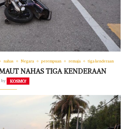
nahas
Negara
perempuan
remaja
tiga kenderaan
MAUT NAHAS TIGA KENDERAAN
n by