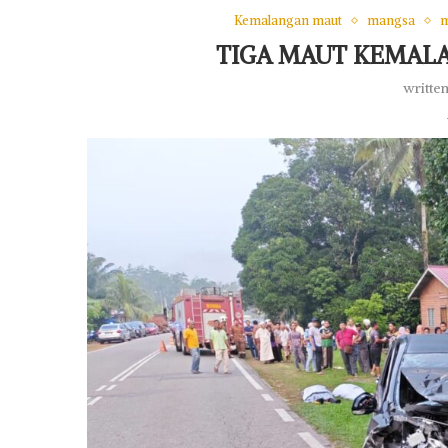
Kemalangan maut
mangsa
TIGA MAUT KEMAL
writte