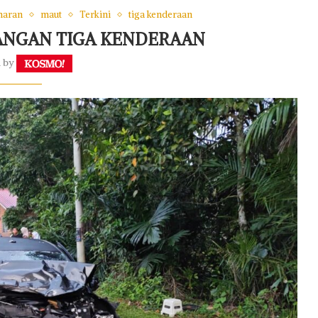
maran
maut
Terkini
tiga kenderaan
ANGAN TIGA KENDERAAN
n by