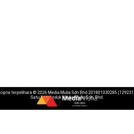
 cipta terpelihara © 2026 Media Mulia Sdn Bhd 201801030285 (129231
Satu lagi produk Media Mulia Sdn. Bhd.