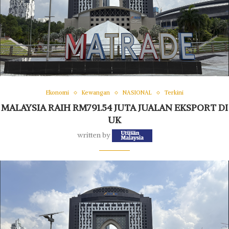
Ekonomi
Kewangan
NASIONAL
Terkini
MALAYSIA RAIH RM791.54 JUTA JUALAN EKSPORT DI
UK
written by