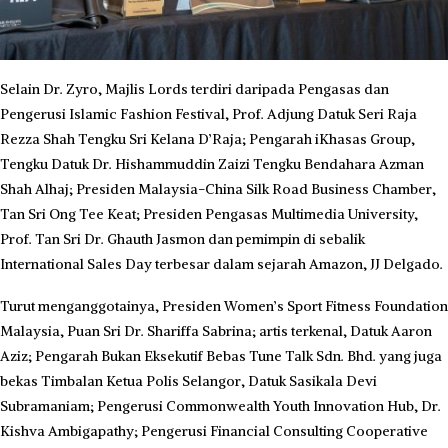
Selain Dr. Zyro, Majlis Lords terdiri daripada Pengasas dan
Pengerusi Islamic Fashion Festival, Prof. Adjung Datuk Seri Raja
Rezza Shah Tengku Sri Kelana D’Raja; Pengarah iKhasas Group,
Tengku Datuk Dr. Hishammuddin Zaizi Tengku Bendahara Azman
Shah Alhaj; Presiden Malaysia-China Silk Road Business Chamber,
Tan Sri Ong Tee Keat; Presiden Pengasas Multimedia University,
Prof. Tan Sri Dr. Ghauth Jasmon dan pemimpin di sebalik
International Sales Day terbesar dalam sejarah Amazon, JJ Delgado.
Turut menganggotainya, Presiden Women’s Sport Fitness Foundation
Malaysia, Puan Sri Dr. Shariffa Sabrina; artis terkenal, Datuk Aaron
Aziz; Pengarah Bukan Eksekutif Bebas Tune Talk Sdn. Bhd. yang juga
bekas Timbalan Ketua Polis Selangor, Datuk Sasikala Devi
Subramaniam; Pengerusi Commonwealth Youth Innovation Hub, Dr.
Kishva Ambigapathy; Pengerusi Financial Consulting Cooperative