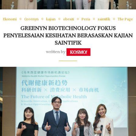
Ekonomi
Greenyn
kajian
obesiti
Peria
saintifik
The Page
GREENYN BIOTECHNOLOGY FOKUS
PENYELESAIAN KESIHATAN BERASASKAN KAJIAN
SAINTIFIK
written by