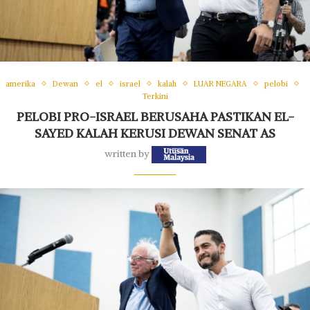
amerika
Dewan
el
israel
kalah
LUAR NEGARA
pelobi
Terkini
PELOBI PRO-ISRAEL BERUSAHA PASTIKAN EL-
SAYED KALAH KERUSI DEWAN SENAT AS
written by