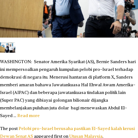
WASHINGTON: Senator Amerika Syarikat (AS), Bernie Sanders hari
ini mempersoalkan pengaruh kumpulan pelobi pro-Israel terhadap
demokrasi di negara itu. Menerusi hantaran di platform X, Sanders
memberi amaran bahawa Jawatankuasa Hal Ehwal Awam Amerika-
Israel (AIPAC) dan beberapa jawatankuasa tindakan politik lain
(Super PAC) yang dibiayai golongan bilionair dijangka
membelanjakan puluhan juta dolar bagi menewaskan Abdul El-
Sayed …
Read more
The post
Pelobi pro-Israel berusaha pastikan El-Sayed kalah kerusi
Dewan Senat AS
appeared first on
Utusan Malaysia
.