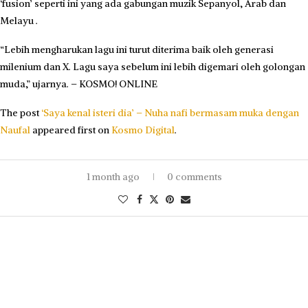
‘fusion’ seperti ini yang ada gabungan muzik Sepanyol, Arab dan
Melayu .
“Lebih mengharukan lagu ini turut diterima baik oleh generasi
milenium dan X. Lagu saya sebelum ini lebih digemari oleh golongan
muda,” ujarnya. – KOSMO! ONLINE
The post
‘Saya kenal isteri dia’ – Nuha nafi bermasam muka dengan
Naufal
appeared first on
Kosmo Digital
.
1 month ago
0 comments