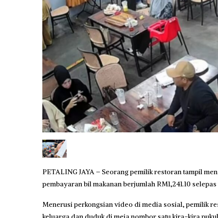
PETALING JAYA – Seorang pemilik restoran tampil menc
pembayaran bil makanan berjumlah RM1,241.10 selepas
Menerusi perkongsian video di media sosial, pemilik res
keluarga dan duduk di meja nombor satu kira-kira puku