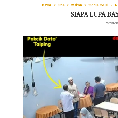
bayar
lupa
makan
media sosial
N
SIAPA LUPA BA
writte