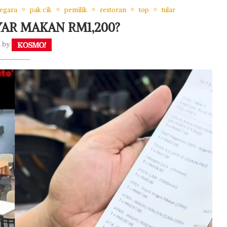
egara
pak cik
pemilik
restoran
top
tular
YAR MAKAN RM1,200?
n by