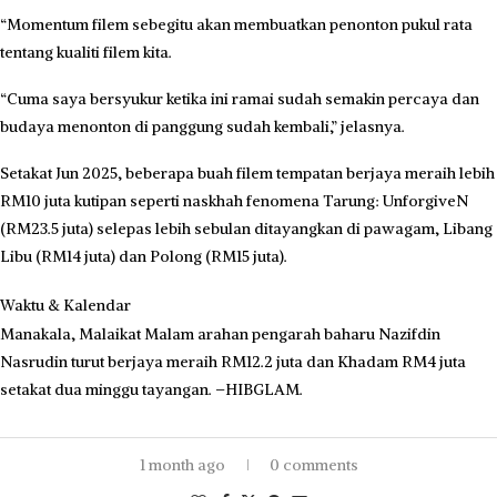
“Momentum filem sebegitu akan membuatkan penonton pukul rata
tentang kualiti filem kita.
“Cuma saya bersyukur ketika ini ramai sudah semakin percaya dan
budaya menonton di panggung sudah kembali,” jelasnya.
Setakat Jun 2025, beberapa buah filem tempatan berjaya meraih lebih
RM10 juta kutipan seperti naskhah fenomena Tarung: UnforgiveN
(RM23.5 juta) selepas lebih sebulan ditayangkan di pawagam, Libang
Libu (RM14 juta) dan Polong (RM15 juta).
Waktu & Kalendar
Manakala, Malaikat Malam arahan pengarah baharu Nazifdin
Nasrudin turut berjaya meraih RM12.2 juta dan Khadam RM4 juta
setakat dua minggu tayangan. –HIBGLAM.
1 month ago
0 comments