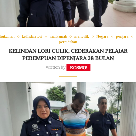
hukuman
kelindan lori
mahkamah
menculik
Negara
penjara
pertuduhan
KELINDAN LORI CULIK, CEDERAKAN PELAJAR
PEREMPUAN DIPENJARA 38 BULAN
written by