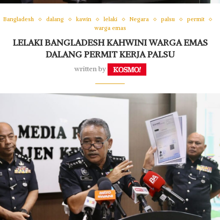
Bangladesh
dalang
kawin
lelaki
Negara
palsu
permit
warga emas
LELAKI BANGLADESH KAHWINI WARGA EMAS
DALANG PERMIT KERJA PALSU
written by