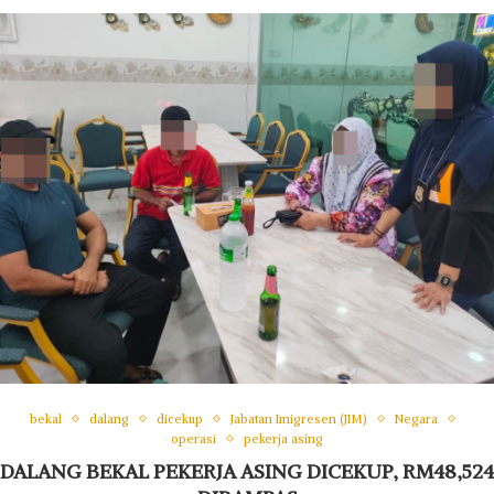
bekal
dalang
dicekup
Jabatan Imigresen (JIM)
Negara
operasi
pekerja asing
DALANG BEKAL PEKERJA ASING DICEKUP, RM48,524