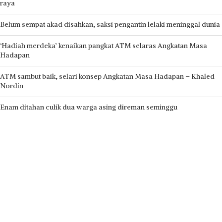
raya
Belum sempat akad disahkan, saksi pengantin lelaki meninggal dunia
‘Hadiah merdeka’ kenaikan pangkat ATM selaras Angkatan Masa
Hadapan
ATM sambut baik, selari konsep Angkatan Masa Hadapan – Khaled
Nordin
Enam ditahan culik dua warga asing direman seminggu
Recent Comments
No comments to show.
Hak cipta terpelihara © 2026 Media Mulia Sdn Bhd 201801030285
(1292311-H)