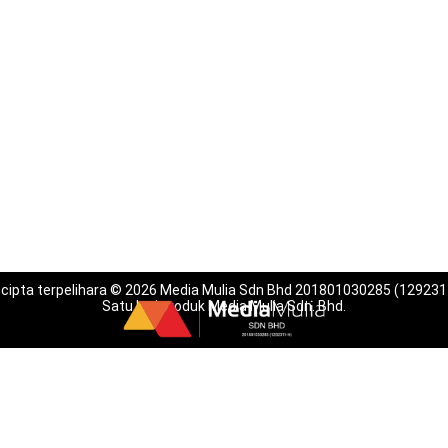
 cipta terpelihara © 2026 Media Mulia Sdn Bhd 201801030285 (129231
Satu lagi produk Media Mulia Sdn. Bhd.