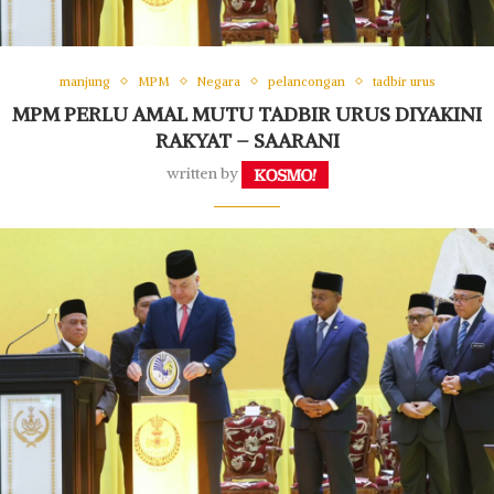
manjung
MPM
Negara
pelancongan
tadbir urus
MPM PERLU AMAL MUTU TADBIR URUS DIYAKINI
RAKYAT – SAARANI
written by