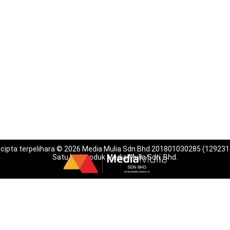
 cipta terpelihara © 2026 Media Mulia Sdn Bhd 201801030285 (129231
Satu lagi produk Media Mulia Sdn. Bhd.