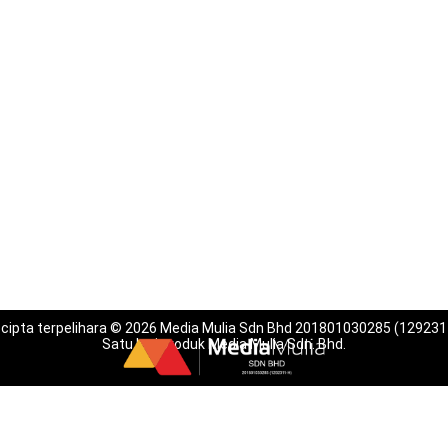
 cipta terpelihara © 2026 Media Mulia Sdn Bhd 201801030285 (129231
Satu lagi produk Media Mulia Sdn. Bhd.