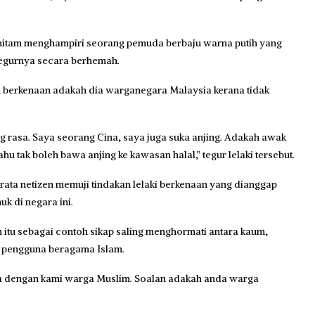
u hitam menghampiri seorang pemuda berbaju warna putih yang
egurnya secara berhemah.
u berkenaan adakah dia warganegara Malaysia kerana tidak
g rasa. Saya seorang Cina, saya juga suka anjing. Adakah awak
 tak boleh bawa anjing ke kawasan halal,” tegur lelaki tersebut.
rata netizen memuji tindakan lelaki berkenaan yang dianggap
k di negara ini.
 itu sebagai contoh sikap saling menghormati antara kaum,
h pengguna beragama Islam.
asa dengan kami warga Muslim. Soalan adakah anda warga