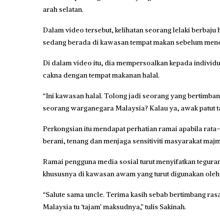
arah selatan.
Dalam video tersebut, kelihatan seorang lelaki berbaj
sedang berada di kawasan tempat makan sebelum men
Di dalam video itu, dia mempersoalkan kepada individ
cakna dengan tempat makanan halal.
“Ini kawasan halal. Tolong jadi seorang yang bertimban
seorang warganegara Malaysia? Kalau ya, awak patut tahu
Perkongsian itu mendapat perhatian ramai apabila rata-
berani, tenang dan menjaga sensitiviti masyarakat majmu
Ramai pengguna media sosial turut menyifatkan teguran
khususnya di kawasan awam yang turut digunakan ole
“Salute sama uncle. Terima kasih sebab bertimbang r
Malaysia tu ‘tajam’ maksudnya,” tulis Sakinah.