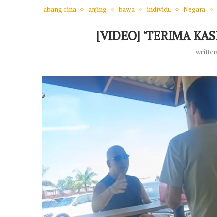
abang cina
anjing
bawa
individu
Negara
[VIDEO] ‘TERIMA KA
writte