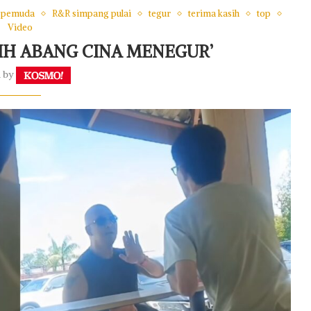
pemuda
R&R simpang pulai
tegur
terima kasih
top
Video
SIH ABANG CINA MENEGUR’
n by