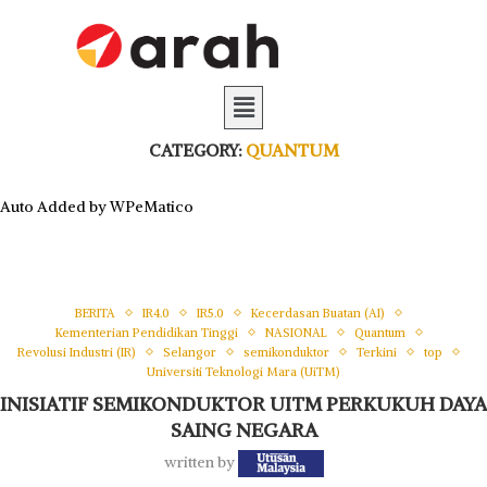
CATEGORY:
QUANTUM
Auto Added by WPeMatico
BERITA
IR4.0
IR5.0
Kecerdasan Buatan (AI)
Kementerian Pendidikan Tinggi
NASIONAL
Quantum
Revolusi Industri (IR)
Selangor
semikonduktor
Terkini
top
Universiti Teknologi Mara (UiTM)
INISIATIF SEMIKONDUKTOR UITM PERKUKUH DAYA
SAING NEGARA
written by