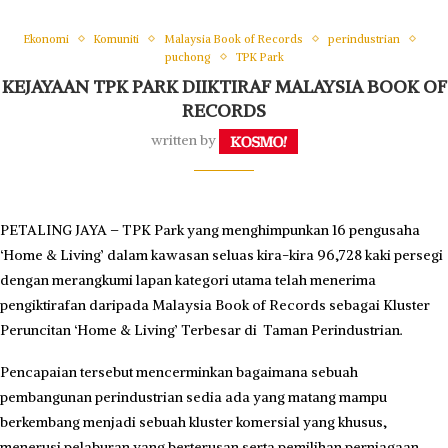
Ekonomi
Komuniti
Malaysia Book of Records
perindustrian
puchong
TPK Park
KEJAYAAN TPK PARK DIIKTIRAF MALAYSIA BOOK OF
RECORDS
written by
PETALING JAYA – TPK Park
yang menghimpunkan
16 pengusaha
‘Home & Living’
dalam kawasan seluas kira-kira
96,728 kaki persegi
dengan
merangkumi
lapan kategori utama telah menerima
pengiktirafan daripada Malaysia Book of Records sebagai Kluster
Peruncitan ‘Home & Living’ Terbesar di Taman Perindustrian.
Pencapaian tersebut mencerminkan bagaimana sebuah
pembangunan perindustrian sedia ada yang matang mampu
berkembang menjadi sebuah kluster komersial yang khusus,
menerusi pelaburan yang berterusan serta pemilihan perniagaan