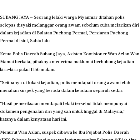
SUBANG JAYA – Seorang lelaki warga Myanmar ditahan polis
selepas disyaki melanggar orang awam sebelum cuba melarikan diri
dalam kejadian di Bulatan Puchong Permai, Persiaran Puchong
Permai di sini, Sabtu lalu.
Ketua Polis Daerah Subang Jaya, Asisten Komisioner Wan Azlan Wan
Mamat berkata, pihaknya menerima maklumat berhubung kejadian
kira-kira pukul 11.56 malam.
“Setibanya di lokasi kejadian, polis mendapati orang awam telah
menahan suspek yang berada dalam keadaan separuh sedar.
“Hasil pemeriksaan mendapati lelaki tersebut tidak mempunyai
dokumen pengenalan diri yang sah untuk tinggal di Malaysia,”
katanya dalam kenyataan hari ini.
Menurut Wan Azlan, suspek dibawa ke Ibu Pejabat Polis Daerah
(IPD) Subang Jaya bagi siasatan lanjut mengikut Seksyen 6(1)(c) Akta