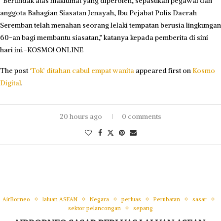
“Bertindak atas maklumat yang diperoleh, sepasukan pegawai dan
anggota Bahagian Siasatan Jenayah, Ibu Pejabat Polis Daerah
Seremban telah menahan seorang lelaki tempatan berusia lingkungan
60-an bagi membantu siasatan,” katanya kepada pemberita di sini
hari ini.-KOSMO! ONLINE
The post
‘Tok’ ditahan cabul empat wanita
appeared first on
Kosmo
Digital
.
20 hours ago
0 comments
AirBorneo
laluan ASEAN
Negara
perluas
Perubatan
sasar
sektor pelancongan
sepang