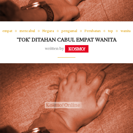
empat
mencabul
Negara
pengamal
Perubatan
top
wanita
‘TOK’ DITAHAN CABUL EMPAT WANITA
written by