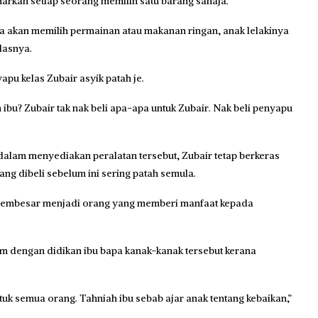
rkan setiap seorang memilih satu barang sahaja.
 akan memilih permainan atau makanan ringan, anak lelakinya
lasnya.
apu kelas Zubair asyik patah je.
bu? Zubair tak nak beli apa-apa untuk Zubair. Nak beli penyapu
lam menyediakan peralatan tersebut, Zubair tetap berkeras
 dibeli sebelum ini sering patah semula.
 membesar menjadi orang yang memberi manfaat kepada
 dengan didikan ibu bapa kanak-kanak tersebut kerana
 untuk semua orang. Tahniah ibu sebab ajar anak tentang kebaikan,”