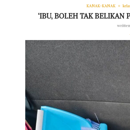
KANAK-KANAK
kela
‘IBU, BOLEH TAK BELIKAN
writte