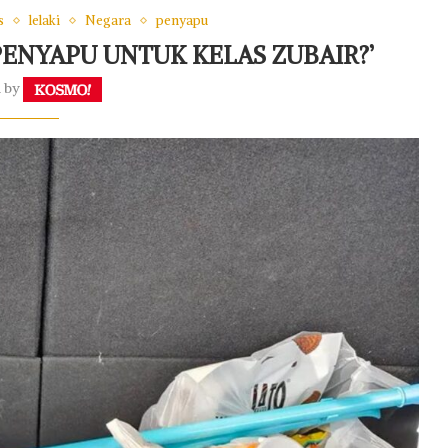
s
lelaki
Negara
penyapu
 PENYAPU UNTUK KELAS ZUBAIR?’
n by