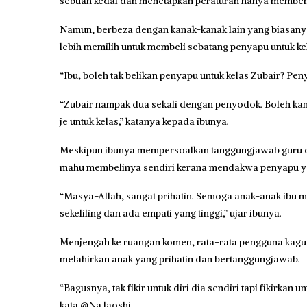
sebuah kedai dan menetapkan peraturan hanya membena
Namun, berbeza dengan kanak-kanak lain yang biasanya
lebih memilih untuk membeli sebatang penyapu untuk ke
“Ibu, boleh tak belikan penyapu untuk kelas Zubair? Peny
“Zubair nampak dua sekali dengan penyodok. Boleh kan i
je untuk kelas,” katanya kepada ibunya.
Meskipun ibunya mempersoalkan tanggungjawab guru da
mahu membelinya sendiri kerana mendakwa penyapu yang
“Masya-Allah, sangat prihatin. Semoga anak-anak ibu
sekeliling dan ada empati yang tinggi,” ujar ibunya.
Menjengah ke ruangan komen, rata-rata pengguna kagum
melahirkan anak yang prihatin dan bertanggungjawab.
“Bagusnya, tak fikir untuk diri dia sendiri tapi fikirkan
kata @Na.laoshi.