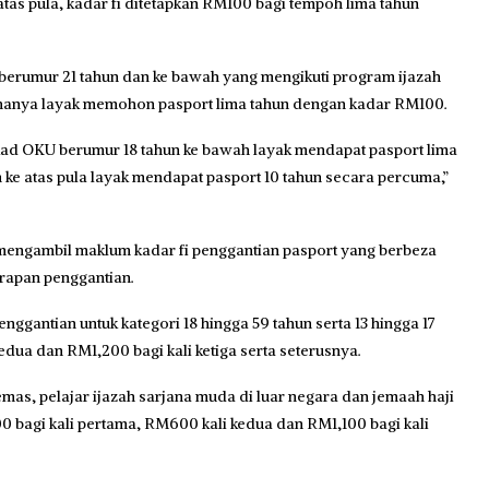
tas pula, kadar fi ditetapkan RM100 bagi tempoh lima tahun
r berumur 21 tahun dan ke bawah yang mengikuti program ijazah
a hanya layak memohon pasport lima tahun dengan kadar RM100.
ad OKU berumur 18 tahun ke bawah layak mendapat pasport lima
ke atas pula layak mendapat pasport 10 tahun secara percuma,”
mengambil maklum kadar fi penggantian pasport yang berbeza
erapan penggantian.
enggantian untuk kategori 18 hingga 59 tahun serta 13 hingga 17
edua dan RM1,200 bagi kali ketiga serta seterusnya.
mas, pelajar ijazah sarjana muda di luar negara dan jemaah haji
00 bagi kali pertama, RM600 kali kedua dan RM1,100 bagi kali