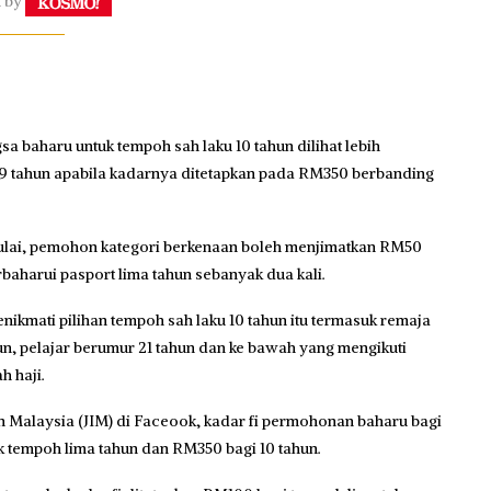
n by
 baharu untuk tempoh sah laku 10 tahun dilihat lebih
9 tahun apabila kadarnya ditetapkan pada RM350 berbanding
Julai, pemohon kategori berkenaan boleh menjimatkan RM50
aharui pasport lima tahun sebanyak dua kali.
kmati pilihan tempoh sah laku 10 tahun itu termasuk remaja
hun, pelajar berumur 21 tahun dan ke bawah yang mengikuti
h haji.
n Malaysia (JIM) di Faceook, kadar fi permohonan baharu bagi
k tempoh lima tahun dan RM350 bagi 10 tahun.