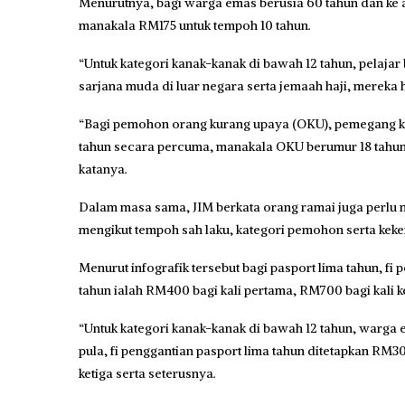
Menurutnya, bagi warga emas berusia 60 tahun dan ke a
manakala RM175 untuk tempoh 10 tahun.
“Untuk kategori kanak-kanak di bawah 12 tahun, pelaja
sarjana muda di luar negara serta jemaah haji, merek
“Bagi pemohon orang kurang upaya (OKU), pemegang k
tahun secara percuma, manakala OKU berumur 18 tahun 
katanya.
Dalam masa sama, JIM berkata orang ramai juga perlu 
mengikut tempoh sah laku, kategori pemohon serta kek
Menurut infografik tersebut bagi pasport lima tahun, fi p
tahun ialah RM400 bagi kali pertama, RM700 bagi kali k
“Untuk kategori kanak-kanak di bawah 12 tahun, warga e
pula, fi penggantian pasport lima tahun ditetapkan RM3
ketiga serta seterusnya.