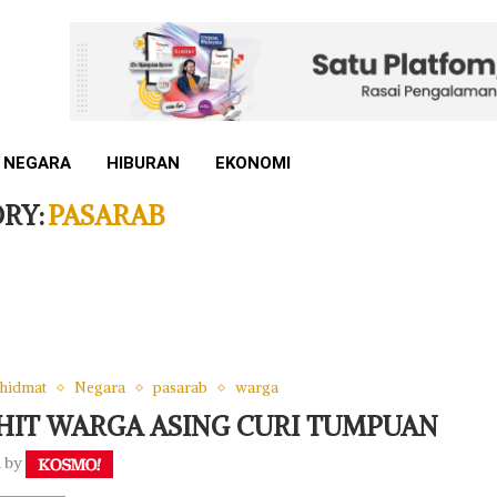
 NEGARA
HIBURAN
EKONOMI
RY:
PASARAB
khidmat
Negara
pasarab
warga
AHIT WARGA ASING CURI TUMPUAN
n by