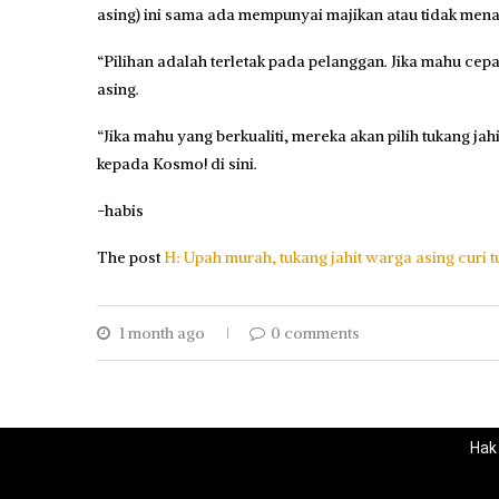
asing) ini sama ada mempunyai majikan atau tidak men
“Pilihan adalah terletak pada pelanggan. Jika mahu cep
asing.
“Jika mahu yang berkualiti, mereka akan pilih tukang j
kepada Kosmo! di sini.
-habis
The post
H: Upah murah, tukang jahit warga asing curi
1 month ago
0 comments
Hak