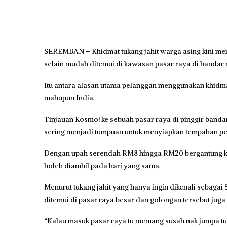
SEREMBAN – Khidmat tukang jahit warga asing kini me
selain mudah ditemui di kawasan pasar raya di bandar r
Itu antara alasan utama pelanggan menggunakan khidm
mahupun India.
Tinjauan Kosmo! ke sebuah pasar
r
aya di pinggir band
sering menjadi tumpuan untuk menyiapkan tempahan pe
Dengan upah serendah RM8 hingga RM20 bergantung kep
boleh diambil pada hari yang sama.
Menurut tukang jahit yang hanya ingin dikenali sebagai
ditemui di pasar raya besar dan golongan tersebut juga
“Kalau masuk pasar
r
aya tu memang susah nak jumpa t