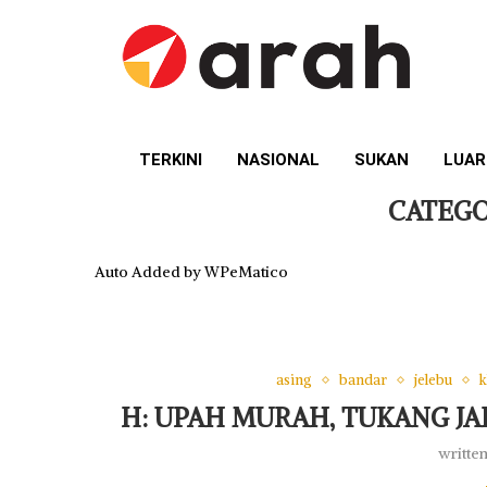
TERKINI
NASIONAL
SUKAN
LUAR
CATEGO
Auto Added by WPeMatico
asing
bandar
jelebu
H: UPAH MURAH, TUKANG J
writte