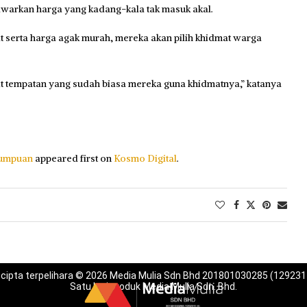
awarkan harga yang kadang-kala tak masuk akal.
at serta harga agak murah, mereka akan pilih khidmat warga
ahit tempatan yang sudah biasa mereka guna khidmatnya,” katanya
 tumpuan
appeared first on
Kosmo Digital
.
 cipta terpelihara © 2026 Media Mulia Sdn Bhd 201801030285 (129231
Satu lagi produk Media Mulia Sdn. Bhd.