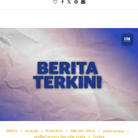
BERITA
Jenayah
NASIONAL
NIBONG TEBAL
pulau pinang
sindiket proses dan edar syabu
Terkini