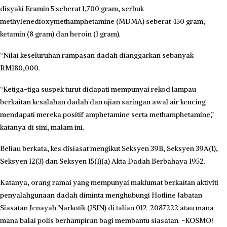
disyaki Eramin 5 seberat 1,700 gram, serbuk
methylenedioxymethamphetamine (MDMA) seberat 450 gram,
ketamin (8 gram) dan heroin (1 gram).
“Nilai keseluruhan rampasan dadah dianggarkan sebanyak
RM180,000.
“Ketiga-tiga suspek turut didapati mempunyai rekod lampau
berkaitan kesalahan dadah dan ujian saringan awal air kencing
mendapati mereka positif amphetamine serta methamphetamine,”
katanya di sini, malam ini.
Beliau berkata, kes disiasat mengikut Seksyen 39B, Seksyen 39A(1),
Seksyen 12(3) dan Seksyen 15(1)(a) Akta Dadah Berbahaya 1952.
Katanya, orang ramai yang mempunyai maklumat berkaitan aktiviti
penyalahgunaan dadah diminta menghubungi Hotline Jabatan
Siasatan Jenayah Narkotik (JSJN) di talian 012-2087222 atau mana-
mana balai polis berhampiran bagi membantu siasatan. -KOSMO!