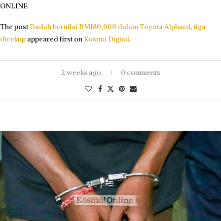
ONLINE
The post
Dadah bernilai RM180,000 dalam Toyota Alphard, tiga
dicekup
appeared first on
Kosmo Digital
.
2 weeks ago
0 comments