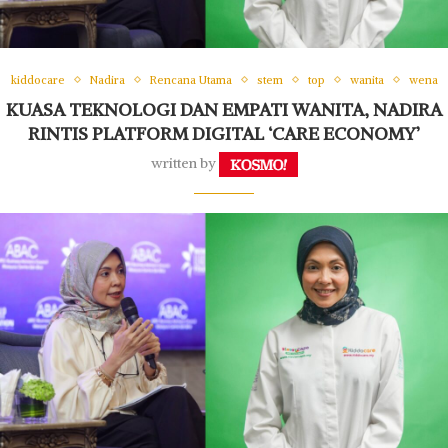
kiddocare
Nadira
Rencana Utama
stem
top
wanita
wena
KUASA TEKNOLOGI DAN EMPATI WANITA, NADIRA
RINTIS PLATFORM DIGITAL ‘CARE ECONOMY’
written by