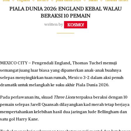
Bola
england
mexico
piala dunia 2026
Sukan
Thomas Tuchel
PIALA DUNIA 2026: ENGLAND KEBAL WALAU
BERAKSI 10 PEMAIN
written by
MEXICO CITY – Pengendali England, Thomas Tuchel memuji
semangat juang luar biasa yang dipamerkan anak-anak buahnya
selepas menyingkirkan tuan rumah, Mexico 3-2 dalam aksi penuh
dramatik untuk melangkah ke suku akhir Piala Dunia 2026.
Pada perlawanan itu, skuad
Three Lions
terpaksa beraksi dengan 10
pemain selepas Jarell Quansah dilayangkan kad merah tetap berjaya
mempertahankan kelebihan hasil dua jaringan Jude Bellingham dan
satu gol Harry Kane.