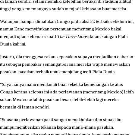
di laman sendiri selain memiliki kelebihan beraksi di stadium altitud
tinggi yang sememangnya sudah menjadi kebia­saan buat mereka.
Walaupun hampir dimalukan Congo pada aksi 32 terbaik sebelum ini,
namun Kane menyifatkan pertemuan menentang Mexico bakal
menjadi ujian sebenar skuad
The Three Lions
dalam saingan Piala
Dunia kali ini.
Justeru, dia menggesa rakan sepasukan supaya menjadikan cabaran
itu sebagai pembakar semangat kerana mereka wajib menewaskan
pasukan-pasukan terbaik untuk menjulang trofi Piala Dunia.
“Saya hanya mahu menikmati buat seketika kemenangan ke atas
Congo kerana selepas ini ada perlawanan (menentang Mexico) lebih
sukar. Mexico adalah pasukan besar, lebih-le­bih lagi mereka
bermain di laman sendiri.
“Suasana perlawanan pasti sangat menakjubkan dan situa­si itu
mampu memberikan tekanan kepada mana-mana pasukan.
Bagaimanapun, jika mahu menjadi juara dunia, kami perlu menang