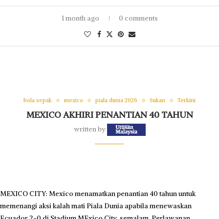
1 month ago
0 comments
bola sepak
mexico
piala dunia 2026
Sukan
Terkini
MEXICO AKHIRI PENANTIAN 40 TAHUN
written by
MEXICO CITY: Mexico menamatkan penantian 40 tahun untuk
memenangi aksi kalah mati Piala Dunia apabila menewaskan
Ecuador 2-0 di Stadium MExico City, semalam. Perlawanan