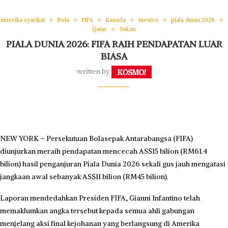
amerika syarikat
Bola
FIFA
Kanada
mexico
piala dunia 2026
Qatar
Sukan
PIALA DUNIA 2026: FIFA RAIH PENDAPATAN LUAR
BIASA
written by
NEW YORK – Persekutuan Bolasepak Antarabangsa (FIFA)
diunjurkan meraih pendapatan mencecah AS$15 bilion (RM61.4
bilion) hasil penganjuran Piala Dunia 2026 sekali gus jauh mengatasi
jangkaan awal sebanyak AS$11 bilion (RM45 bilion).
Laporan mendedahkan Presiden FIFA, Gianni Infantino telah
memaklumkan angka tersebut kepada semua ahli gabungan
menjelang aksi final kejohanan yang berlangsung di Amerika