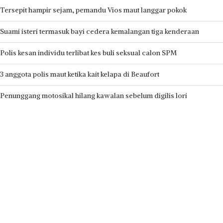
Tersepit hampir sejam, pemandu Vios maut langgar pokok
Suami isteri termasuk bayi cedera kemalangan tiga kenderaan
Polis kesan individu terlibat kes buli seksual calon SPM
3 anggota polis maut ketika kait kelapa di Beaufort
Penunggang motosikal hilang kawalan sebelum digilis lori
Recent Comments
No comments to show.
Hak cipta terpelihara © 2026 Media Mulia Sdn Bhd 201801030285
(1292311-H)
Satu lagi produk Media Mulia Sdn. Bhd.