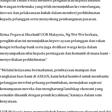
Anugerah FinanceAsia memberi pengiktirafan kepada institusi
kewangan terkemuka yang telah menunjukkan kecemerlangan,
inovasi dan pelaksanaan kukuh dalam memberi perkhidmatan
kepada pelanggan serta menyokong pembangunan pasaran.
Ketua Pegawai Eksekutif UOB Malaysia, Ng Wei Wei berkata,
pengiktirafan ini me­nunjukkan kepercayaan pe­langgan dan rakan
kongsi terhadap bank serta juga dedikasi warga kerja dalam
menyampaikan nilai kepada perniagaan dan komuniti di mana kami ­
menyediakan perkhidmatan.“
“Melalui kerjasama bermatlamat, pembiayaan mampan dan
rangkaian luas kami di ASEAN, kami kekal komited untuk membantu
pelanggan merebut peluang pertumbuhan, memajukan aspirasi
kemampanan mereka dan mengharungi landskap ekonomi yang
semakin dinamik dengan penuh keyakinan,” katanya dalam satu
kenyataan.
UOB Malaysia terus memperkukuh ketersambungan ekonomi melalui