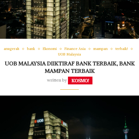
anugerah
bank
Ekonomi
Finance Asia
mampan
terbaik!
UOB Malaysia
UOB MALAYSIA DIIKTIRAF BANK TERBAIK, BANK
MAMPAN TERBAIK
written by