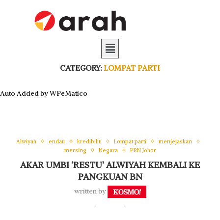
CATEGORY:
LOMPAT PARTI
Auto Added by WPeMatico
Alwiyah
endau
kredibiliti
Lompat parti
menjejaskan
mersing
Negara
PRN Johor
AKAR UMBI ‘RESTU’ ALWIYAH KEMBALI KE
PANGKUAN BN
written by