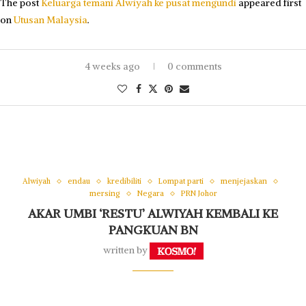
The post
Keluarga temani Alwiyah ke pusat mengundi
appeared first
on
Utusan Malaysia
.
4 weeks ago
0 comments
Alwiyah
endau
kredibiliti
Lompat parti
menjejaskan
mersing
Negara
PRN Johor
AKAR UMBI ‘RESTU’ ALWIYAH KEMBALI KE
PANGKUAN BN
written by