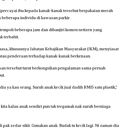
dipercayai ibu kepada kanak-kanak tersebut berpakaian merah
 beberapa individu di kawasan parkir.
 tempoh beberapa jam dan dibanjiri komen netizen yang
 terbabit.
asa, khususnya Jabatan Kebajikan Masyarakat (JKM), menyiasat
 atau penderaan terhadap kanak-kanak berkenaan.
san tersebut turut berkongsikan pengalaman sama pernah
ut.
dia ya kau orang. Suruh anak kecik jual dadih RM15 satu plastik,”
, kita kalau anak sendiri pun tak tergamak nak suruh berniaga
 pak sedar sikit. Gunakan anak. Budak tu kecik lagi. Ni zaman dia