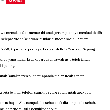
n by
akwa memaksa dan memarahi anak perempuannya menjual dadih
pas video kejadian itu tular di media sosial, hari ini.
6560, kejadian dipercayai berlaku di Kota Warisan, Sepang.
nya yang masih kecil dipercayai bawah usia tujuh tahun
 1 petang.
k-kanak perempuan itu apabila jualan tidak seperti
reta je main telefon sambil pegang rotan entah apa-apa.
cam tu bagai. Aku nampak dia sebat anak dia tanpa ada sebab,
g lah pandai,” tulis pemilik video itu.