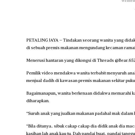
writte
PETALING JAYA – Tindakan seorang wanita yang did
di sebuah premis makanan mengundang kecaman ramai sele
Menerusi hantaran yang dikongsi di Threads @Bear.652
Pemilik video mendakwa wanita terbabit menyuruh anak
menjual dadih di kawasan premis makanan sekitar pukul
Bagaimanapun, wanita berkenaan didakwa memarahi kana
diharapkan.
“Suruh anak yang jualkan makanan padahal mak dalam ke
“Bila ditanya.. sibuk cakap cakap dia didik anak dia ma
kasihan lah anak kau tu. Dah pandai buat.. pandai tanggun