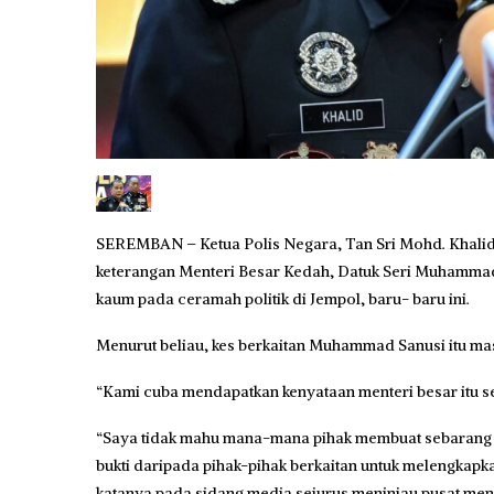
SEREMBAN – Ketua Polis Negara, Tan Sri Mohd. Khalid 
keterangan Menteri Besar Kedah, Datuk Seri Muhamma
kaum pada ceramah politik di Jempol, baru- baru ini.
Menurut beliau, kes berkaitan Muhammad Sanusi itu masi
“Kami cuba mendapatkan kenyataan menteri besar itu sen
“Saya tidak mahu mana-mana pihak membuat sebarang sp
bukti daripada pihak-pihak berkaitan untuk melengkap
katanya pada sidang media sejurus meninjau pusat men