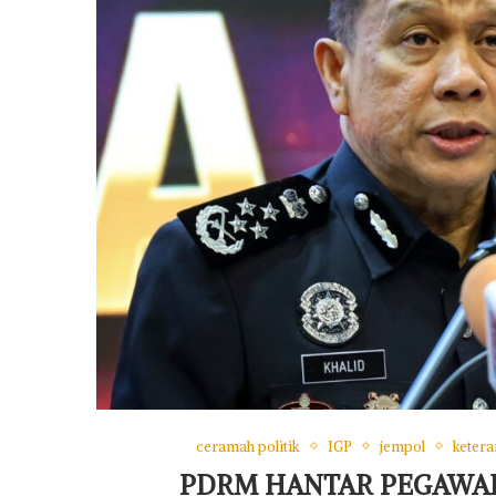
ceramah politik
IGP
jempol
keter
PDRM HANTAR PEGAWAI