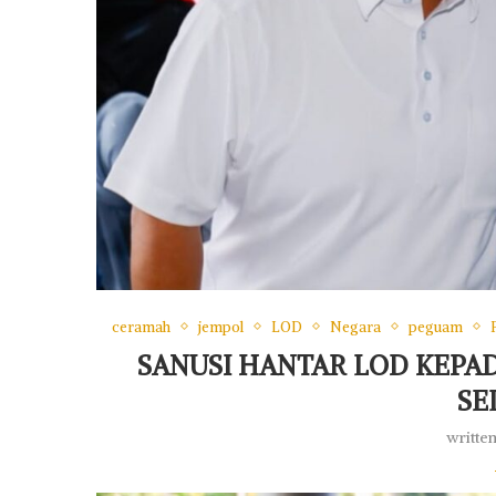
ceramah
jempol
LOD
Negara
peguam
SANUSI HANTAR LOD KEPA
SE
writte