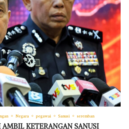
angan
Negara
pegawai
Sanusi
seremban
 AMBIL KETERANGAN SANUSI