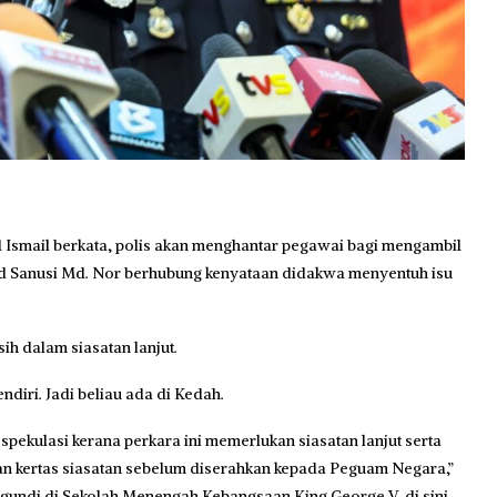
Ismail berkata, polis akan menghantar pegawai bagi mengambil
d Sanusi Md. Nor berhubung kenyataan didakwa menyentuh isu
h dalam siasatan lanjut.
diri. Jadi beliau ada di Kedah.
ekulasi kerana perkara ini memerlukan siasatan lanjut serta
kan kertas siasatan sebelum diserahkan kepada Peguam Negara,”
gundi di Sekolah Menengah Kebangsaan King George V, di sini