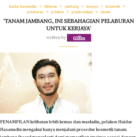
haidar hasanudin
Hiburan
jambang
kerjaya
kosmetik
pelaburan
pelakon
pembedahan
tanam
‘TANAM JAMBANG, INI SEBAHAGIAN PELABURAN
UNTUK KERJAYA’
written by
PENAMPILAN kelihatan lebih kemas dan maskulin, pelakon Haidar
Hasanudin mengakui hanya menjalani prosedur kosmetik tanam
jambang (beard transplant) demi memastikan imejnya sesuai dengan