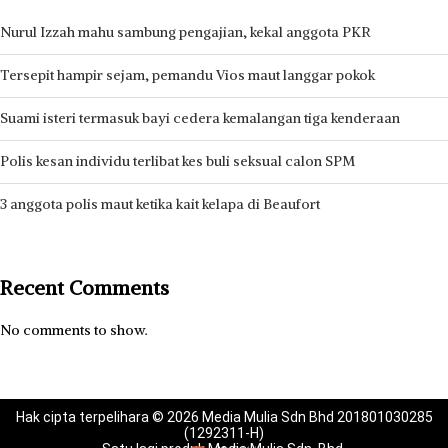
Nurul Izzah mahu sambung pengajian, kekal anggota PKR
Tersepit hampir sejam, pemandu Vios maut langgar pokok
Suami isteri termasuk bayi cedera kemalangan tiga kenderaan
Polis kesan individu terlibat kes buli seksual calon SPM
3 anggota polis maut ketika kait kelapa di Beaufort
Recent Comments
No comments to show.
Hak cipta terpelihara © 2026 Media Mulia Sdn Bhd 201801030285
(1292311-H)