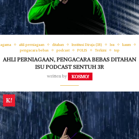
agama
ahli perniagaan
ditahan
Institusi Diraja (3R)
Isu
kaum
pengacara bebas
podcast
POLIS
Terkini
top
AHLI PERNIAGAAN, PENGACARA BEBAS DITAHAN
ISU PODCAST SENTUH 3R
written by