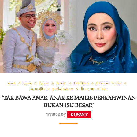
anak
bawa
besar
bukan
Hib Glam
Hiburan
Isu
ke majlis
perkahwinan
Rencam
tak
‘TAK BAWA ANAK-ANAK KE MAJLIS PERKAHWINAN
BUKAN ISU BESAR’
written by