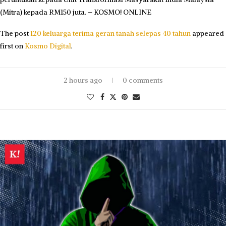
(Mitra) kepada RM150 juta. – KOSMO! ONLINE
The post
120 keluarga terima geran tanah selepas 40 tahun
appeared
first on
Kosmo Digital
.
2 hours ago
0 comments