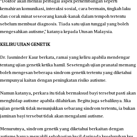
“Doktor akan menilai pelbagai aspek perkembangan seperti
kemahiran komunikasi, interaksi sosial, cara bermain, tingkah laku
dan corak minat seseorang kanak-kanak dalam tempoh tertentu
sebelum membuat diagnosis. Tiada satu ujian tunggal yang boleh
mengesahkan autisme,” katanya kepada Utusan Malaysia.
KELIRU UJIAN GENETIK
Dr. Jasminder Kaur berkata, ramai yang keliru apabila mendengar
tentang ujian genetik ketika hamil. Sesetengah ujian pranatal memang
boleh mengesan beberapa sindrom genetik tertentu yang diketahui
mempunyai kaitan dengan peningkatan risiko autisme.
Namun katanya, perkara itu tidak bermaksud bayi tersebut pasti akan
menghidap autisme apabila dilahirkan. Begitu juga sebaliknya. Jika
ujian genetik tidak menunjukkan sebarang sindrom tertentu, ia bukan
jaminan bayi tersebut tidak akan mengalami autisme.
Menurutnya, sindrom genetik yang diketahui berkaitan dengan
autisme hanya mewakili sebahagian kecil daripada keseluruhan kes.