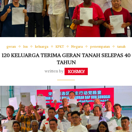
geran
Isu
keluarga
KPKT
Negara
penempatan
tanah
120 KELUARGA TERIMA GERAN TANAH SELEPAS 40
TAHUN
written by