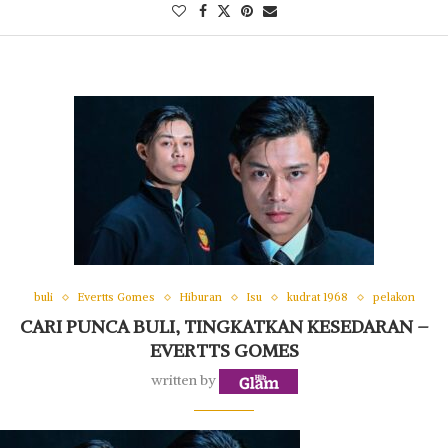
buli
Evertts Gomes
Hiburan
Isu
kudrat 1968
pelakon
CARI PUNCA BULI, TINGKATKAN KESEDARAN –
EVERTTS GOMES
written by