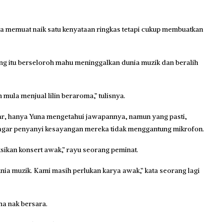
 memuat naik satu kenyataan ringkas tetapi cukup membuatkan
ang itu berseloroh mahu meninggalkan dunia muzik dan beralih
ula menjual lilin beraroma,” tulisnya.
ar, hanya Yuna mengetahui jawapannya, namun yang pasti,
agar penyanyi kesayangan mereka tidak menggantung mikrofon.
ikan konsert awak,” rayu seorang peminat.
unia muzik. Kami masih perlukan karya awak,” kata seorang lagi
na nak bersara.