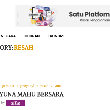
 NEGARA
HIBURAN
EKONOMI
ORY:
RESAH
peminat
penyanyi
resah
yuna
 YUNA MAHU BERSARA
n by