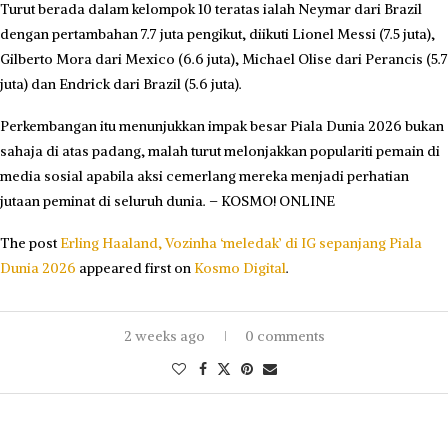
Turut berada dalam kelompok 10 teratas ialah Neymar dari Brazil
dengan pertambahan 7.7 juta pengikut, diikuti Lionel Messi (7.5 juta),
Gilberto Mora dari Mexico (6.6 juta), Michael Olise dari Perancis (5.7
juta) dan Endrick dari Brazil (5.6 juta).
Perkembangan itu menunjukkan impak besar Piala Dunia 2026 bukan
sahaja di atas padang, malah turut melonjakkan populariti pemain di
media sosial apabila aksi cemerlang mereka menjadi perhatian
jutaan peminat di seluruh dunia. – KOSMO! ONLINE
The post
Erling Haaland, Vozinha ‘meledak’ di IG sepanjang Piala
Dunia 2026
appeared first on
Kosmo Digital
.
2 weeks ago
0 comments